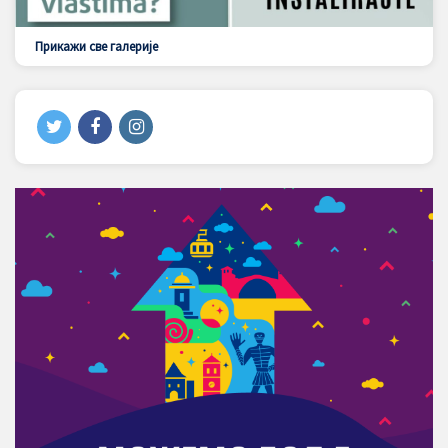
Прикажи све галерије