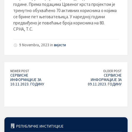
године. Према подацима Црвеног крста пројектом је
тренутно обухваћено 70 активних корисника о којима
се брине пет његоватељица. У наредној години
предвиђено је повећање броја корисника на 80.
СРНА, Т.С.
9 Novembra, 2023 in
вијести
NEWER POST
OLDER POST
СЕРВИСНЕ
СЕРВИСНЕ
ИНФОРМАЦИЈЕ ЗА
ИНФОРМАЦИЈЕ ЗА
10.11.2023. ГОДИНУ
09.11.2023. ГОДИНУ
РЕПУБЛИЧКЕ ИНСТИТУЦИЈЕ