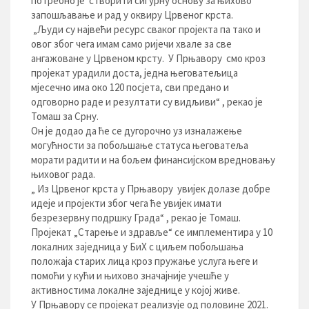
потребно је створити сигурну основу за њихово
запошљавање и рад у оквиру Црвеног крста.
„Људи су највећи ресурс сваког пројекта па тако и
овог због чега имам само ријечи хвале за све
ангажоване у Црвеном крсту. У Прњавору смо кроз
пројекат урадили доста, једна његоватељица
мјесечно има око 120 посјета, сви предано и
одговорно раде и резултати су видљиви“ , рекао је
Томаш за Срну.
Он је додао да ће се дугорочно уз изналажење
могућности за побољшање статуса његоватеља
морати радити и на бољем финансијском вредновању
њиховог рада.
„ Из Црвеног крста у Прњавору увијек долазе добре
идеје и пројекти због чега ће увијек имати
безрезервну подршку Града“ , рекао је Томаш.
Пројекат „Старење и здравље“ се имплементира у 10
локалних заједница у БиХ с циљем побољшања
положаја старих лица кроз пружање услуга његе и
помоћи у кући и њихово значајније учешће у
активностима локалне заједнице у којој живе.
У Прњавору се пројекат реализује од половине 2021.