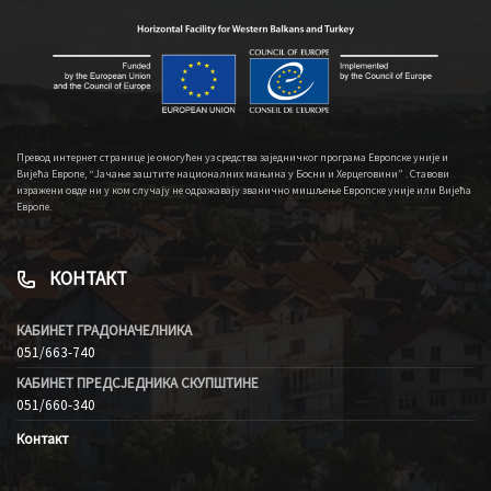
Превод интернет странице је омогућен уз средства заједничког програма Европске уније и
Вијећа Европе, “Јачање заштите националних мањина у Босни и Херцеговини” . Ставови
изражени овде ни у ком случају не одражавају званично мишљење Европске уније или Вијећа
Европе.
КОНТАКТ
КАБИНЕТ ГРАДОНАЧЕЛНИКА
051/663-740
КАБИНЕТ ПРЕДСЈЕДНИКА СКУПШТИНЕ
051/660-340
Контакт