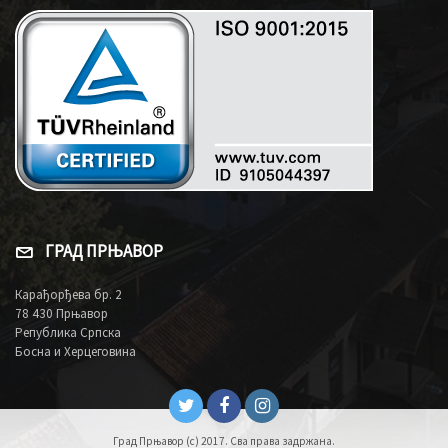
ГРАД ПРЊАВОР
Карађорђева бр. 2
78 430 Прњавор
Република Српска
Босна и Херцеговина
Град Прњавор (c) 2017. Сва права задржана.