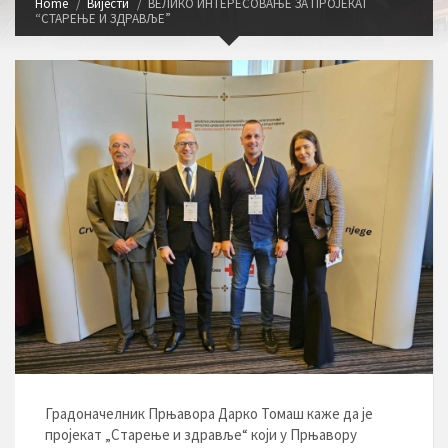
Home
Вијести
ВЕЛИКО ИНТЕРЕСОВАЊЕ ЗА ПРОЈЕКАТ
“СТАРЕЊЕ И ЗДРАВЉЕ”
Градоначелник Прњавора Дарко Томаш каже да је
пројекат „Старење и здравље“ који у Прњавору