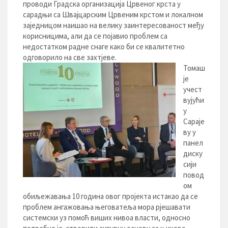
проводи Градска организација Црвеног крста у
сарадњи са Швајцарским Црвеним крстом и локалном
заједницом наишао на велику заинтересованост међу
корисницима, али да се појавио проблем са
недостатком радне снаге како би се квалитетно
одговорило на све захтјеве.
Томаш
је
учест
вујући
у
Сараје
ву у
панел
диску
сији
повод
ом
обиљежавања 10 година овог пројекта истакао да се
проблем ангажовања његоватеља мора рјешавати
системски уз помоћ виших нивоа власти, односно