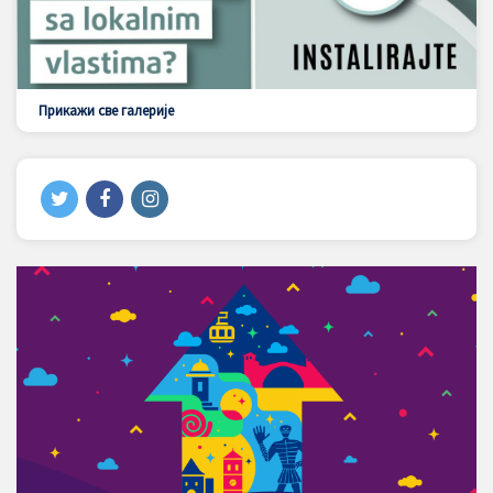
Прикажи све галерије