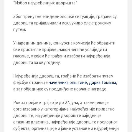
“Избор најуређенијих дворишта”.
Због тренутне епидемиолошке ситуације, грађани су
дворишта пријављивали искључиво електронским
путем.
У наредним данима, конкурсна комисија ће обрадити
све пристигле пријаве, након чега ће услиједити
гласање, у којем ће грађани изабрати најуређенија
дворишта за ову годину.
Најуређенија дворишта, грађани ће изабрати путем
фејсбук странице
начелника општине, Дарка Томаша
,
а за побједнике су предвиђене новчане награде.
Рок за пријаве трајао је до 27. јуна, а такмичење је
организовано у категоријама: најуређеније приватно
двориште, најуређеније двориште заједнице
етажних власника, најуређеније двориште пословног
субјекта, организације и јавне установе и најуређенији