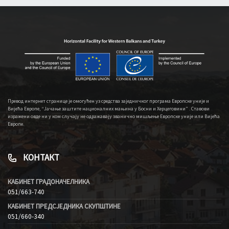
Превод интернет странице је омогућен уз средства заједничког програма Европске уније и
Вијећа Европе, “Јачање заштите националних мањина у Босни и Херцеговини” . Ставови
изражени овде ни у ком случају не одражавају званично мишљење Европске уније или Вијећа
Европе.
КОНТАКТ
КАБИНЕТ ГРАДОНАЧЕЛНИКА
051/663-740
КАБИНЕТ ПРЕДСЈЕДНИКА СКУПШТИНЕ
051/660-340