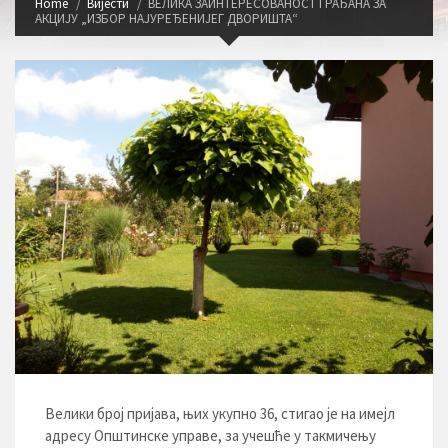
Home
Вијести
ВЕЛИКА ЗАИНТЕРЕСОВАНОСТ ГРАЂАНА ЗА
АКЦИЈУ „ИЗБОР НАЈУРЕЂЕНИЈЕГ ДВОРИШТА“
Велики број пријава, њих укупно 36, стигао је на имејл
адресу Општинске управе, за учешће у такмичењу