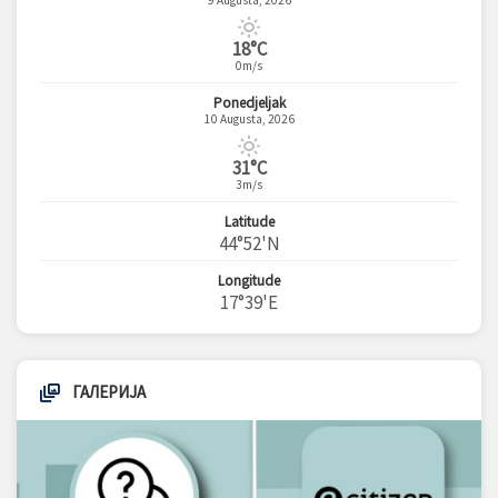
9 Augusta, 2026
18°C
0m/s
Ponedjeljak
10 Augusta, 2026
31°C
3m/s
Latitude
44°52'N
Longitude
17°39'E
ГАЛЕРИЈА