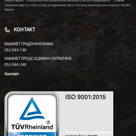
Вијећа Европе, “Јачање заштите националних мањина у Босни и Херцеговини” . Ставови
изражени овде ни у ком случају не одражавају званично мишљење Европске уније или Вијећа
Европе.
КОНТАКТ
КАБИНЕТ ГРАДОНАЧЕЛНИКА
051/663-740
КАБИНЕТ ПРЕДСЈЕДНИКА СКУПШТИНЕ
051/660-340
Контакт