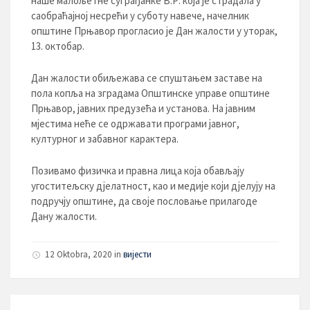
наше малољетне суграђанке В.Р. која је страдала у
саобраћајној несрећи у суботу навече, начелник
општине Прњавор прогласио је Дан жалости у уторак,
13. октобaр.
Дан жалости обиљежава се спуштањем заставе на
пола копља на зградама Општинске управе општине
Прњавор, јавних предузећа и установа. На јавним
мјестима неће се одржавати програми јавног,
културног и забавног карактера.
Позивамо физичка и правна лица која обављају
угоститељску дјелатност, као и медије који дјелују на
подручју општине, да своје пословање прилагоде
Дану жалости.
12 Oktobra, 2020 in
вијести