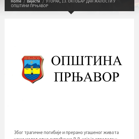
Home
Вијести
УТОРАК, 13. ОКТОБАР ДАН ЖАЛОСТИ У
ОПШТИНИ ПРЊАВОР
Због трагичне погибије и прерано угашеног живота