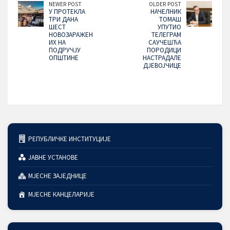
NEWER POST
OLDER POST
У ПРОТЕКЛА
НАЧЕЛНИК
ТРИ ДАНА
ТОМАШ
ШЕСТ
УПУТИО
НОВОЗАРАЖЕН
ТЕЛЕГРАМ
ИХ НА
САУЧЕШЋА
ПОДРУЧЈУ
ПОРОДИЦИ
ОПШТИНЕ
НАСТРАДАЛЕ
ДЈЕВОЈЧИЦЕ
РЕПУБЛИЧКЕ ИНСТИТУЦИЈЕ
ЈАВНЕ УСТАНОВЕ
МЈЕСНЕ ЗАЈЕДНИЦЕ
МЈЕСНЕ КАНЦЕЛАРИЈЕ