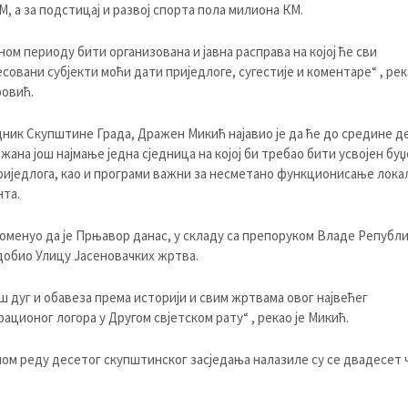
КМ, а за подстицај и развој спорта пола милиона КМ.
ном периоду бити организована и јавна расправа на којој ће сви
совани субјекти моћи дати приједлоге, сугестије и коментаре“ , рек
овић.
ник Скупштине Града, Дражен Микић најавио је да ће до средине 
жана још најмање једна сједница на којој би требао бити усвојен буџ
иједлога, као и програми важни за несметано функционисање лока
та.
поменуо да је Прњавор данас, у складу са препоруком Владе Републ
добио Улицу Јасеновачких жртва.
аш дуг и обавеза према историји и свим жртвама овог највећег
ационог логора у Другом свјетском рату“ , рекао је Микић.
ом реду десетог скупштинског засједања налазиле су се двадесет 