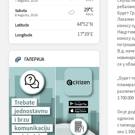
Скупштин
7 Augusta, 2026
ребаланс
29°C
Subota
Буџет Гр
4m/s
8 Augusta, 2026
Локални 
44°52'N
Latitude
износу од
Нацртом 
17°39'E
Longitude
износу о
потрошње
В.д. нач
новинари
ГАЛЕРИЈА
се у обз
„Буџет п
планирал
различит
3.700.00
Он је до
односно 
стипенди
око 1.30