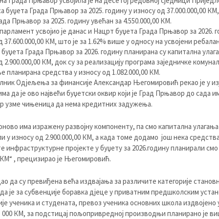
а Града Прњавор усвојила је на десетој редовној сједници Приједл
а буџета Града Прњавор за 2025. годину у износу од 37.000.000,00 КМ,
ада Прњавор за 2025. годину увећан за 4.550.000,00 КМ.
парламент усвојио је данас и Нацрт буџета Града Прњавор за 2026. г
 37.600.000,00 КМ, што је за 1.62% више у односу на усвојени ребалан
буџета Града Прњавор за 2026. годину планирана су капитална улага
д 2.900.000,00 КМ, док су за реализацију програма заједничке комуна
 планирана средства у износу од 1.082.000,00 КМ.
елник Одјељења за финансије Александар Његомировић рекао је у из
ма да је ово највећи буџетски оквир који је Град Прњавор до сада им
ир узме чињеница да нема кредитних задужења.
оново има изражену развојну компоненту, па смо капитална улагања
и у износу од 2.900.000,00 КМ, а када томе додамо још нека средства
е инфраструктурне пројекте у буџету за 2026.годину планирали смо
0 КМ“ , прецизирао је Његомировић.
дао да су превиђена већа издвајања за различите категорије станов
да је за субвенције боравка дјеце у приватним предшколским устан
је ученика и студената, превоз ученика основних школа издвојено 
0. 000 КМ, за подстицај пољопривредној производњи планирано је в