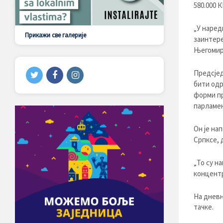
580.000 
„У наред
Прикажи све галерије
заинтере
Његомир
Предсјед
бити одр
форми пр
парламен
Он је на
Српксе, 
„То су н
концентр
На дневн
тачке.