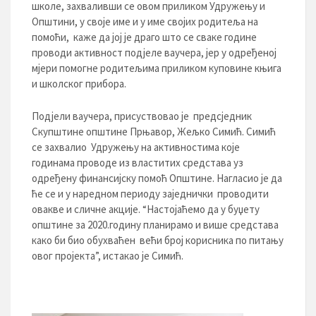
школе, захваливши се овом приликом Удружењу и
Општини, у своје име и у име својих родитеља на
помоћи, каже да јој је драго што се сваке године
проводи активност подјеле ваучера, јер у одређеној
мјери помогне родитељима приликом куповине књига
и школског прибора.
Подјели ваучера, присуствовао је предсједник
Скупштине општине Прњавор, Жељко Симић. Симић
се захвалио Удружењу на активностима које
годинама проводе из властитих средстава уз
одређену финансијску помоћ Општине. Нагласио је да
ће се и у наредном периоду заједнички проводити
овакве и сличне акције. “Настојаћемо да у буџету
општине за 2020.годину планирамо и више средстава
како би био обухваћен већи број корисника по питању
овог пројекта”, истакао је Симић.