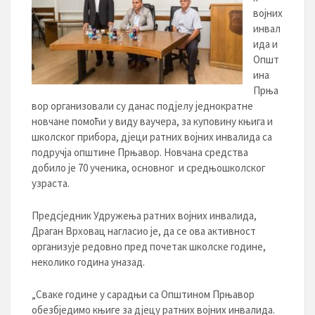
војних
инвал
ида и
Општ
ина
Прња
вор организовали су данас подјелу једнократне
новчане помоћи у виду ваучера, за куповину књига и
школског прибора, дјеци ратних војних инвалида са
подручја општине Прњавор. Новчана средства
добило је 70 ученика, основног и средњошколског
узраста.
Предсједник Удружења ратних војних инвалида,
Драган Врховац нагласио је, да се ова активност
организује редовно пред почетак школске године,
неколико година уназад.
„Сваке године у сарадњи са Општином Прњавор
обезбједимо књиге за дјецу ратних војних инвалида.