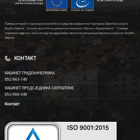
Превод интернет странице је омогућен уз средства заједничког програма Европске уније и
Вијећа Европе, “Јачање заштите националних мањина у Босни и Херцеговини” . Ставови
изражени овде ни у ком случају не одражавају званично мишљење Европске уније или Вијећа
Европе.
КОНТАКТ
КАБИНЕТ ГРАДОНАЧЕЛНИКА
051/663-740
КАБИНЕТ ПРЕДСЈЕДНИКА СКУПШТИНЕ
051/660-340
Контакт