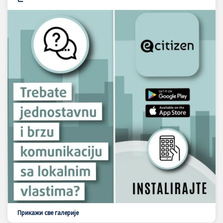
Прикажи све галерије