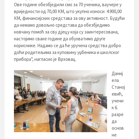
Ове године обезбједили смо за 70 ученика, ваучере у
вриједности од 70,00 КМ, што укупно износи 4.900,00
КМ, финансијских средстава за ову активност. Будући
да немамо довољно средстава да обезбједимо
новчану помоћ за сву дјецу која су заинтересована,
настојимо сваке године да обухватимо друге
кориснике. Надамо се да ће уручена средства добро
доћи родитељима за куповину уџбеника и школског
прибора”, нагласио је Врховац.
Даниј
ела
Станој
евић,
учени
к 6.
разре
да
основ
не