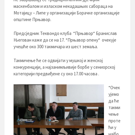
маскенбалом и изласком некадашњих сабораца на
Мотајицу – Липе у организацији Борачке организације
општине Прњавор.
Предсједник Теквондо клуба “Прњавор“ Бранислав
Његован каже да се на 17. “Прњавор опену“ очекује
учешће око 300 такмичара из шест земаља.
Такмичење ће се одвијати у мушкој и женској
конкуренцији, а најзанимљивије борбе у сениорској
категорији предвиђене су око 17.00 часова .
“Очек
ујемо
да ће
такми
чење
проте
ћи у
најбо