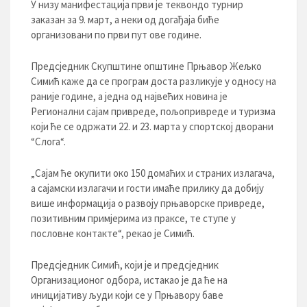
У низу манифестација први је теквондо турнир
заказан за 9. март, а неки од догађаја биће
организовани по први пут ове године.
Предсједник Скупштине општине Прњавор Жељко
Симић каже да се програм доста разликује у односу на
раније године, а једна од највећих новина је
Регионални сајам привреде, пољопривреде и туризма
који ће се одржати 22. и 23. марта у спортској дворани
“Слога“.
„Сајам ће окупити око 150 домаћих и страних излагача,
а сајамски излагачи и гости имаће прилику да добију
више информација о развоју прњаворске привреде,
позитивним примјерима из праксе, те ступе у
пословне контакте“, рекао је Симић.
Предсједник Симић, који је и предсједник
Организационог одбора, истакао је да ће на
иницијативу људи који се у Прњавору баве