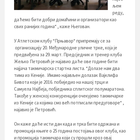
љем
реду,
да ћемо бити добри домаћини и организатори као
свих ранијих година“ , каже Његован.
У Атлетском клубу “Прњавор“ припремају се за
организацију 20. Међународне уличне трке, која је
предвиђена за 29. март. Предсједник и тренер клуба
Жељко Петровић је најавио да ће ове године бити
најјача такмичарска стартна листа. “Долазе нам два
тима из Кеније. Имамо најављен долазак Вајклифа
Бивота који је 2016. побиједио на нашој трци и
Самуела Најбеја, побједника сплитског полумаратона.
Такође у женској конкуренцији очекујемо такмичарке
из Кеније са којима смо већ потписали предуговоре“ ,
најавио је Петровић.
Он каже да ће исти дан када и трка бити одржана и
промоција књиге о 25 година постојања овог клуба, као
и промоција такмичара који су прошли кроз овај