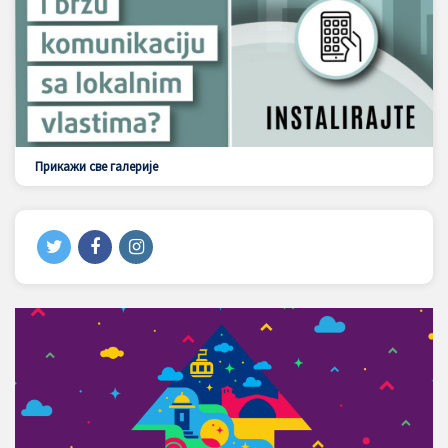
Прикажи све галерије