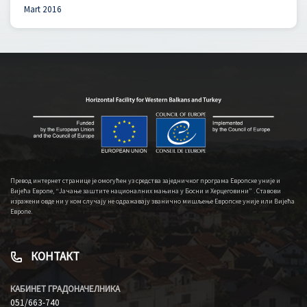
Mart 2016
Превод интернет странице је омогућен уз средства заједничког програма Европске уније и
Вијећа Европе, “Јачање заштите националних мањина у Босни и Херцеговини” . Ставови
изражени овде ни у ком случају не одражавају званично мишљење Европске уније или Вијећа
Европе.
КОНТАКТ
КАБИНЕТ ГРАДОНАЧЕЛНИКА
051/663-740