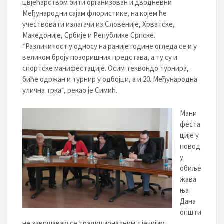
цвјећарством бити организован и дводневни
Међународни сајам флористике, на којем ће
учествовати излагачи из Словеније, Хрватске,
Македоније, Србије и Републике Српске.
“Различитост у односу на раније године огледа се и у
великом броју позоришних представа, а ту су и
спортске манифестације. Осим теквондо турнира,
биће одржан и турнир у одбојци, а и 20. Међународна
улична трка“, рекао је Симић.
Мани
феста
ције у
повод
у
обиље
жава
ња
Дана
општи
не завршавају се традиционалним дјечијим