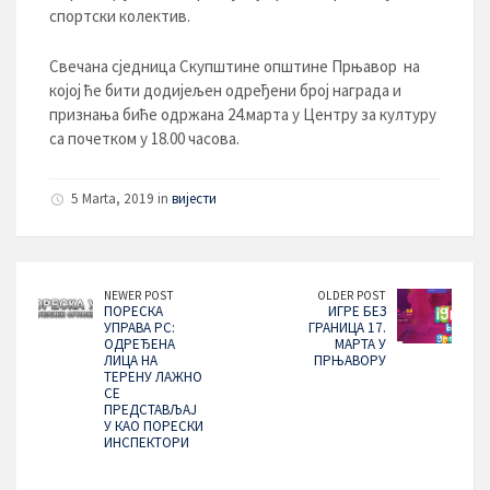
спортски колектив.
Свечана сједница Скупштине општине Прњавор на
којој ће бити додијељен одређени број награда и
признања биће одржана 24.марта у Центру за културу
са почетком у 18.00 часова.
5 Marta, 2019 in
вијести
NEWER POST
OLDER POST
ПОРЕСКА
ИГРЕ БЕЗ
УПРАВА РС:
ГРАНИЦА 17.
ОДРЕЂЕНА
МАРТА У
ЛИЦА НА
ПРЊАВОРУ
ТЕРЕНУ ЛАЖНО
СЕ
ПРЕДСТАВЉАЈ
У КАО ПОРЕСКИ
ИНСПЕКТОРИ