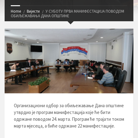
Home
Вијести
У СУБОТУ ПРВА МАНИФЕСТАЦИЈА ПОВОДОМ
ОБИЉЕЖАВАЊА ДАНА ОПШТИНЕ
Организациони одбор за обиљежавање Дана општине
утврдио је програм манифестација које ће бити
одржане поводом 24. марта. Програм ће трајати током
марта мјесеца, а биће одржане 22 манифестације.