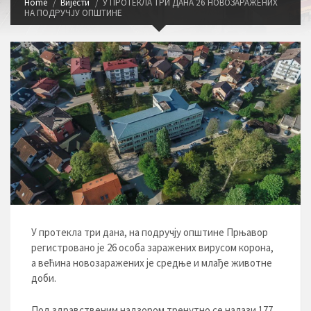
Home
Вијести
У ПРОТЕКЛА ТРИ ДАНА 26 НОВОЗАРАЖЕНИХ
НА ПОДРУЧЈУ ОПШТИНЕ
У протекла три дана, на подручју општине Прњавор
регистровано је 26 особа заражених вирусом корона,
а већина новозаражених је средње и млађе животне
доби.
Под здравственим надзором тренутно се налази 177