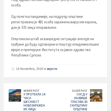
особа.
Од почетка пандемије, на подручју општине
регистрована је 481 особа заражена вирусом корона,
док је 335 лица опорављено.
Општински штаб за ванредне ситуације апелује на
грађане да буду одговорни и поштују епидемиолошке
мјере и препоруке Института за јавно здравство
Републике Српске.
16 Novembra, 2020 in
вијести
NEWER POST
OLDER POST
У ПРОТЕКЛА 24
СНСД-У
ЧАСА
НАЈВИШЕ
ШЕСНАЕСТ
ГЛАСОВА ЗА
НОВОЗАРАЖЕН
СКУПШТИНУ
ИХ ЛИЦА
ОПШТИНЕ