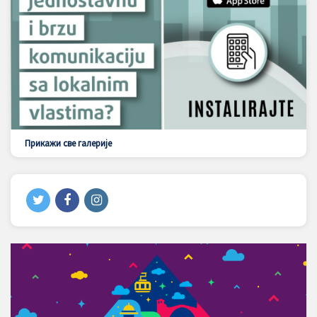
Прикажи све галерије