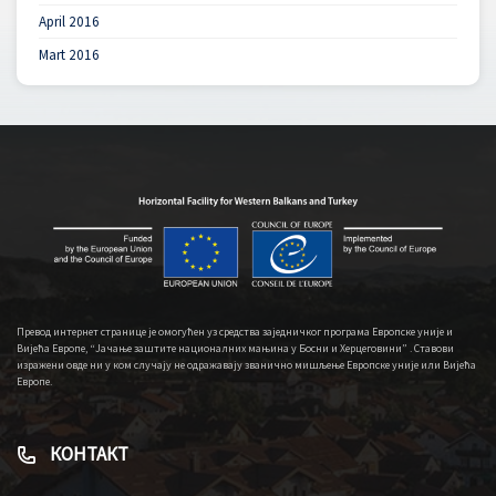
April 2016
Mart 2016
Превод интернет странице је омогућен уз средства заједничког програма Европске уније и
Вијећа Европе, “Јачање заштите националних мањина у Босни и Херцеговини” . Ставови
изражени овде ни у ком случају не одражавају званично мишљење Европске уније или Вијећа
Европе.
КОНТАКТ