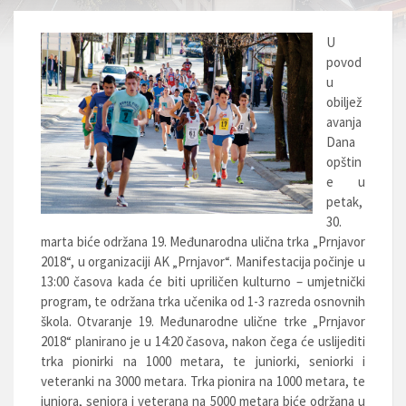
U
povod
u
obiljež
avanja
Dana
opštin
e u
petak,
30.
marta biće održana 19. Međunarodna ulična trka „Prnjavor
2018“, u organizaciji AK „Prnjavor“. Manifestacija počinje u
13:00 časova kada će biti upriličen kulturno – umjetnički
program, te održana trka učenika od 1-3 razreda osnovnih
škola. Otvaranje 19. Međunarodne ulične trke „Prnjavor
2018“ planirano je u 14:20 časova, nakon čega će uslijediti
trka pionirki na 1000 metara, te juniorki, seniorki i
veteranki na 3000 metara. Trka pionira na 1000 metara, te
juniora, seniora i veterana na 5000 metara biće održana u