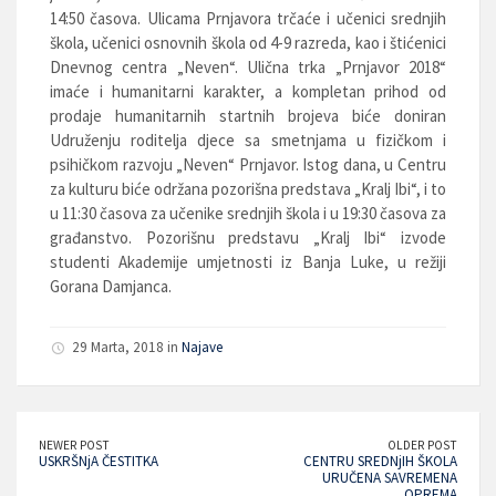
14:50 časova. Ulicama Prnjavora trčaće i učenici srednjih
škola, učenici osnovnih škola od 4-9 razreda, kao i štićenici
Dnevnog centra „Neven“. Ulična trka „Prnjavor 2018“
imaće i humanitarni karakter, a kompletan prihod od
prodaje humanitarnih startnih brojeva biće doniran
Udruženju roditelja djece sa smetnjama u fizičkom i
psihičkom razvoju „Neven“ Prnjavor. Istog dana, u Centru
za kulturu biće održana pozorišna predstava „Kralj Ibi“, i to
u 11:30 časova za učenike srednjih škola i u 19:30 časova za
građanstvo. Pozorišnu predstavu „Kralj Ibi“ izvode
studenti Akademije umjetnosti iz Banja Luke, u režiji
Gorana Damjanca.
29 Marta, 2018 in
Najave
NEWER POST
OLDER POST
USKRŠNjA ČESTITKA
CENTRU SREDNjIH ŠKOLA
URUČENA SAVREMENA
OPREMA