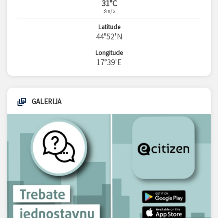
31°C
3m/s
Latitude
44°52'N
Longitude
17°39'E
GALERIJA