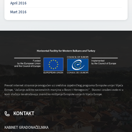
April 2016
Mart 2016
Prevod internet stranice je omogućen uz sredstva zajedničkog programa Evropske unije i Vijeća
Evrope, “Jačanje zaštite nacionalnih manjina u Bosni i Hercegovini” . Stavovi izraženi ovde ni u
kom slučaju ne odražavaju zvanično mišljenje Evropske unije ili Vijeća Evrope.
KONTAKT
KABINET GRADONAČELNIKA