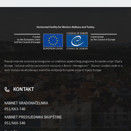
Prevod internet stranice je omogućen uz sredstva zajedničkog programa Evropske unije i Vijeća
Evrope, “Jačanje zaštite nacionalnih manjina u Bosni i Hercegovini” . Stavovi izraženi ovde ni u
kom slučaju ne odražavaju zvanično mišljenje Evropske unije ili Vijeća Evrope.
KONTAKT
KABINET GRADONAČELNIKA
051/663-740
KABINET PREDSJEDNIKA SKUPŠTINE
051/660-340