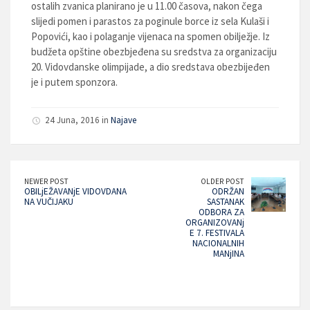
ostalih zvanica planirano je u 11.00 časova, nakon čega
slijedi pomen i parastos za poginule borce iz sela Kulaši i
Popovići, kao i polaganje vijenaca na spomen obilježje. Iz
budžeta opštine obezbjeđena su sredstva za organizaciju
20. Vidovdanske olimpijade, a dio sredstava obezbijeđen
je i putem sponzora.
24 Juna, 2016 in
Najave
NEWER POST
OLDER POST
OBILjEŽAVANjE VIDOVDANA
ODRŽAN
NA VUČIJAKU
SASTANAK
ODBORA ZA
ORGANIZOVANj
E 7. FESTIVALA
NACIONALNIH
MANjINA