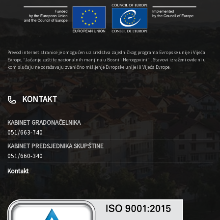
Prevod internet stranice je omogućen uz sredstva zajedničkog programa Evropske unije i Vijeća
Evrope, “Jačanje zaštite nacionalnih manjina u Bosni i Hercegovini” . Stavovi izraženi ovde ni u
kom slučaju ne odražavaju zvanično mišljenje Evropske unije ili Vijeća Evrope.
KONTAKT
KABINET GRADONAČELNIKA
051/663-740
KABINET PREDSJEDNIKA SKUPŠTINE
051/660-340
Kontakt