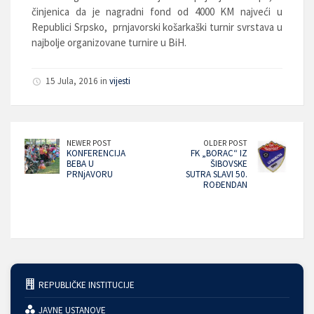
činjenica da je nagradni fond od 4000 KM najveći u
Republici Srpsko, prnjavorski košarkaški turnir svrstava u
najbolje organizovane turnire u BiH.
15 Jula, 2016 in
vijesti
NEWER POST
OLDER POST
KONFERENCIJA
FK „BORAC“ IZ
BEBA U
ŠIBOVSKE
PRNjAVORU
SUTRA SLAVI 50.
ROĐENDAN
REPUBLIČKE INSTITUCIJE
JAVNE USTANOVE