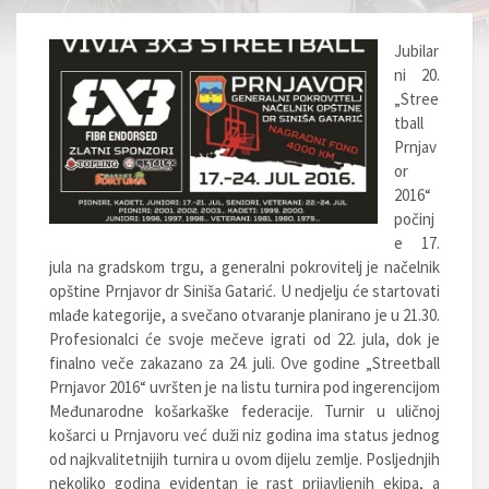
Jubilar
ni 20.
„Stree
tball
Prnjav
or
2016“
počinj
e 17.
jula na gradskom trgu, a generalni pokrovitelj je načelnik
opštine Prnjavor dr Siniša Gatarić. U nedjelju će startovati
mlađe kategorije, a svečano otvaranje planirano je u 21.30.
Profesionalci će svoje mečeve igrati od 22. jula, dok je
finalno veče zakazano za 24. juli. Ove godine „Streetball
Prnjavor 2016“ uvršten je na listu turnira pod ingerencijom
Međunarodne košarkaške federacije. Turnir u uličnoj
košarci u Prnjavoru već duži niz godina ima status jednog
od najkvalitetnijih turnira u ovom dijelu zemlje. Posljednjih
nekoliko godina evidentan je rast prijavljenih ekipa, a