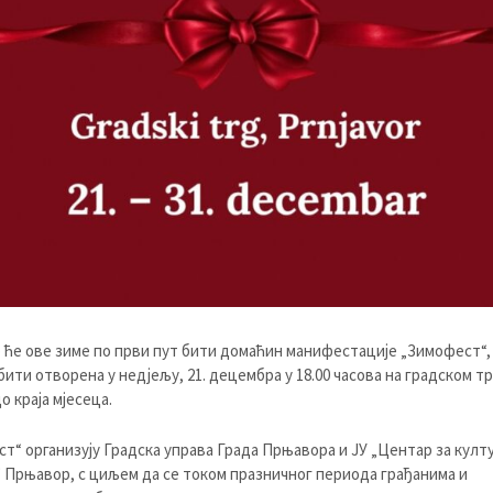
ће ове зиме по први пут бити домаћин манифестације „Зимофест“, 
бити отворена у недјељу, 21. децембра у 18.00 часова на градском тр
о краја мјесеца.
т“ организују Градска управа Града Прњавора и ЈУ „Центар за култу
 Прњавор, с циљем да се током празничног периода грађанима и