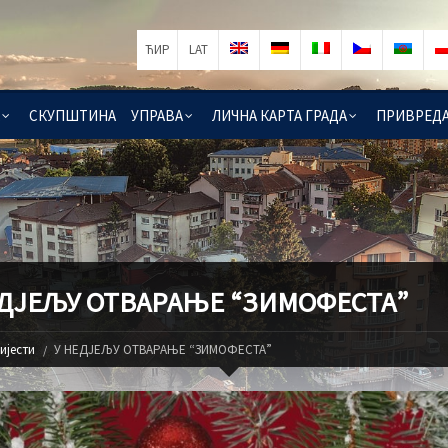
ЋИР
LAT
СКУПШТИНА
УПРАВА
ЛИЧНА КАРТА ГРАДА
ПРИВРЕД
ЕДЈЕЉУ ОТВАРАЊЕ “ЗИМОФЕСТА”
ијести
У НЕДЈЕЉУ ОТВАРАЊЕ “ЗИМОФЕСТА”