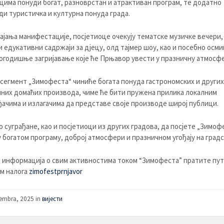
цима понуди богат, разноврстан и атрактиван програм, те додатно
ди туристичка и културна понуда града.
ајања манифестације, посјетиоце очекују тематске музичке вечери,
и едукативни садржаји за дјецу, олд тајмер шоу, као и посебно ос
годишње загријавање које ће Прњавор увести у празничну атмосфе
сегмент „Зимофеста“ чиниће богата понуда гастрономских и других
них домаћих производа, чиме ће бити пружена прилика локалним
ачима и излагачима да представе своје производе широј публици.
 суграђане, као и посјетиоци из других градова, да посјете „Зимоф
у богатом програму, доброј атмосфери и празничном угођају на градс
информација о свим активностима током “Зимофеста” пратите пу
м налога
zimofestprnjavor
embra, 2025 in
вијести