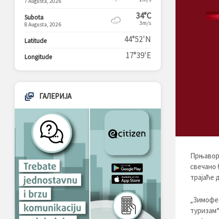
7 Augusta, 2026
34°C
Subota
3m/s
8 Augusta, 2026
44°52'N
Latitude
17°39'E
Longitude
ГАЛЕРИЈА
Прњавор 
свечано 
трајаће д
„Зимофес
туризам“