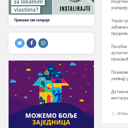
посјетио
унаприје
Прикажи све галерије
Током тр
забавни 
предново
Посебан 
аутентич
произвођ
Позивамо
уживају 
Детаљне 
инстагра
18 Dec