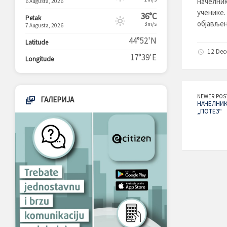
начелник
6 Augusta, 2026
ученике.
36°C
Petak
објављен
3m/s
7 Augusta, 2026
44°52'N
Latitude
12 Dec
17°39'E
Longitude
NEWER POS
ГАЛЕРИЈА
НАЧЕЛНИК
„ПОТЕЗ“