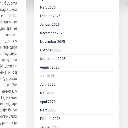
г буџета
Mart 2026
 садашњи
из 2012.
Februar 2026
 општине
Januar 2026
ао да ће
Decembar 2025
о десет
те да су
Novembar 2025
ипендија
Oktobar 2025
. годину.
Septembar 2025
 одлука о
је девет
August 2025
ена и од
Juli 2025
е“, рекао
ња, да ће
Juni 2025
ећањем, у
Maj 2025
Тај износ
April 2025
типендије
дије биће
Mart 2025
погинулих
Februar 2025
 рекао је
Januar 2025