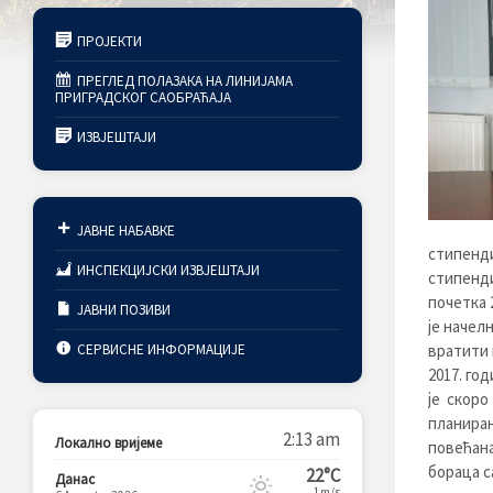
ПРОЈЕКТИ
ПРЕГЛЕД ПОЛАЗАКА НА ЛИНИЈАМА
ПРИГРАДСКОГ САОБРАЋАЈА
ИЗВЈЕШТАЈИ
ЈАВНЕ НАБАВКЕ
стипенд
ИНСПЕКЦИЈСКИ ИЗВЈЕШТАЈИ
стипенд
почетка 
ЈАВНИ ПОЗИВИ
је начел
СЕРВИСНЕ ИНФОРМАЦИЈЕ
вратити 
2017. го
је скоро
планиран
2:13 am
Локално вријеме
повећана
бораца с
22°C
Данас
1m/s