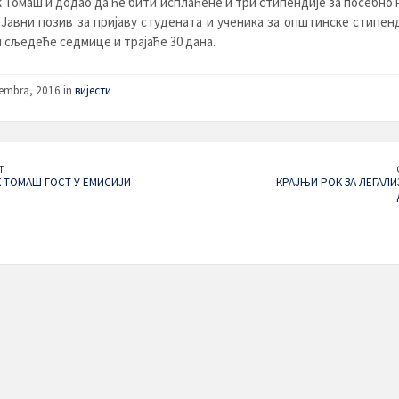
 Томаш и додао да ће бити исплаћене и три стипендије за посебно
 Јавни позив за пријаву студената и ученика за општинске стипен
 сљедеће седмице и трајаће 30 дана.
embra, 2016 in
вијести
T
 ТОМАШ ГОСТ У ЕМИСИЈИ
КРАЈЊИ РОК ЗА ЛЕГАЛИ