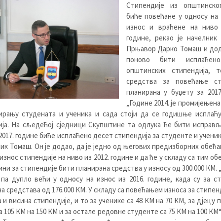
Стипендије из општинско
биће повећане у односу на
износ и враћене на ниво 
године, рекао је начелник
Прњавор Дарко Томаш и дод
поново бити исплаћен
општинских стипендија, 
средства за повећање ст
планирана у буџету за 2017
„Године 2014. је промијењена
ирању студената и ученика и сада стоји да се годишње исплаћу
ија. На сљедећој сједници Скупштине та одлука ће бити исправљ
2017. године биће исплаћено десет стипендија за студенте и ученик
ник Томаш. Он је додао, да је једно од његових предизборних обећа
износ стипендије на ниво из 2012. године и да ће у складу са тим об
дини за стипендије бити планирана средства у износу од 300.000 КМ. „
 па дупло већи у односу на износ из 2016. године, када су за с
а средстава од 176.000 КМ. У складу са повећањем износа за стипен
 и висина стипендије, и то за ученике са 48 КМ на 70 КМ, за дјецу 
а 105 КМ на 150 КМ и за остале редовне студенте са 75 КМ на 100 КМ“,