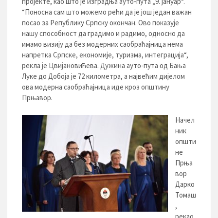
пројекте, као што је изградња ауто-пута „9. јануар“.
“Поносна сам што можемо рећи да је још један важан
посао за Републику Српску окончан. Ово показује
нашу способност да градимо и радимо, односно да
имамо визију да без модерних саобраћајница нема
напретка Српске, економије, туризма, интеграција“,
рекла је Цвијановићева. Дужина ауто-пута од Бања
Луке до Добоја је 72 километра, а највећим дијелом
ова модерна саобраћајница иде кроз општину
Прњавор.
Начел
ник
општи
не
Прња
вор
Дарко
Томаш
,
рекао