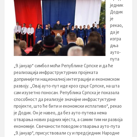
једник
Додик
је
рекао,
да је
изгра
дња
ауто-
пута
„9. јануар“ симбол моћи Републике Српске и да ће
реализација инфраструктурних пројеката
допринијети националној интеграцији и економском
развоју. „Овај ауто-пут иде кроз срце Српске, на шта
сам изузетно поносан. Република Српска је показала
способност да реализује значајне инфрастуктурне
пројекте, што ће бити и економски исплативо“, рекао
је Додик. Он је навео, да без ауто-путева нема
отварања нових радних мјеста, а самим тим ни развоја
економије. Свечаности поводом отварања ауто-пута
„9. јануар“, присуствовали су и предсједник Народне