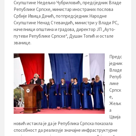
Скупштине Недељко Чубриловић, предсједник Владе
Републике Српске, министар иностраних послова
Србије Ивица Дачић, потпредсједник Народне
Скупштине Ненад Стевандић, министри у Влади РС,
начелници општина и градова, директор ЈП „Ауто-
путеви Републике Српске“, Душан Топић и остале
званице.
Предс
једник
Владе
Репуб
лике
Српск
е,
Жељк
а
Цвија
новић истакла је да је Република Српска показала
способност да реализује значајне инфраструктурне