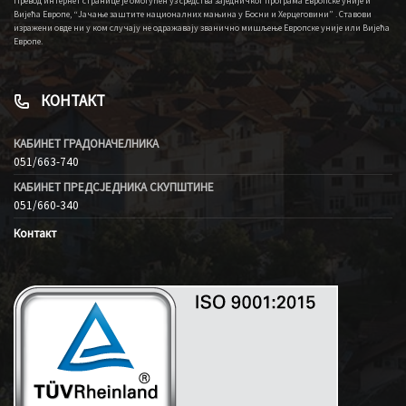
Превод интернет странице је омогућен уз средства заједничког програма Европске уније и
Вијећа Европе, “Јачање заштите националних мањина у Босни и Херцеговини” . Ставови
изражени овде ни у ком случају не одражавају званично мишљење Европске уније или Вијећа
Европе.
КОНТАКТ
КАБИНЕТ ГРАДОНАЧЕЛНИКА
051/663-740
КАБИНЕТ ПРЕДСЈЕДНИКА СКУПШТИНЕ
051/660-340
Контакт