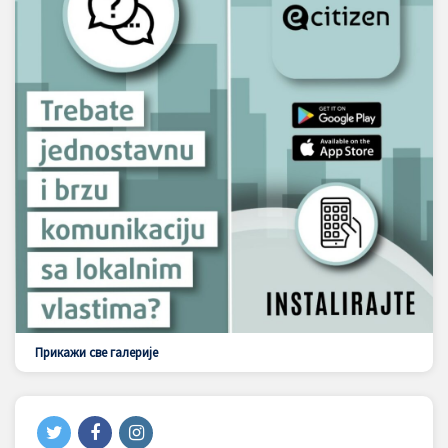
Прикажи све галерије