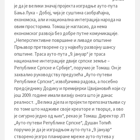
је да је велики значај пројекта изградње ауто-пута
Бања Лука – Добој, чија је суштина саобраћајна,
економска, али и национална интеграција народа на
овим просторима. Томаш је нагласио, да нема
економског развоја без добре путне комуникације.
„Неперспективне површине и ливаде општине
Прњавор претворене су у највећу развојну шансу
општине. Траса ауто-пута „9. јануар“ је траса
националне интеграције двије српске земље –
Републике Српске и Србије“, поручио је Томаш. Он је
захвалио руководству предузећа „Ауто-путеви
Републике Српске“, извођачима радова, а посебно
предсједнику Додику и премијерки Цвијановић који су
још 2009. године имали визију онога што је данас
реалност. „Велика дјела и пројекти препознатљиви су
по томе што надживе своје креаторе и творце, а ово
је сигурно једно од њих“, рекао је Томаш. Директор ЈП
„Ауто-путеви Републике Српске“, Душан Топић
поручио је да је изградњом ауто-пута „9. јануар“
створено језгро планиране мреже ауто-путева у