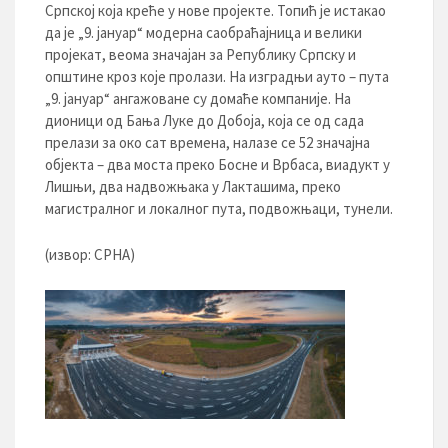
Српској која креће у нове пројекте. Топић је истакао
да је „9. јануар“ модерна саобраћајница и велики
пројекат, веома значајан за Републику Српску и
општине кроз које пролази. На изградњи ауто – пута
„9. јануар“ ангажоване су домаће компаније. На
дионици од Бања Луке до Добоја, која се од сада
прелази за око сат времена, налазе се 52 значајна
објекта – два моста преко Босне и Врбаса, виадукт у
Лишњи, два надвожњака у Лакташима, преко
магистралног и локалног пута, подвожњаци, тунели.
(извор: СРНА)