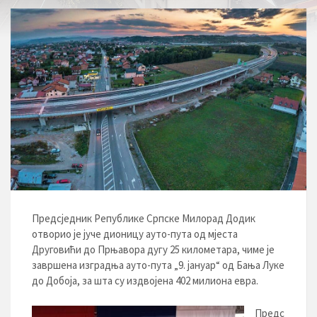
Предсједник Републике Српске Милорад Додик
отворио је јуче дионицу ауто-пута од мјеста
Друговићи до Прњавора дугу 25 километара, чиме је
завршена изградња ауто-пута „9. јануар“ од Бања Луке
до Добоја, за шта су издвојена 402 милиона евра.
Предс