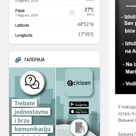
6 Augusta, 2026
37°C
Petak
3m/s
7 Augusta, 2026
44°52'N
Latitude
17°39'E
Longitude
ГАЛЕРИЈА
У поводу
сутра, 4
Виљане 
Биљана Л