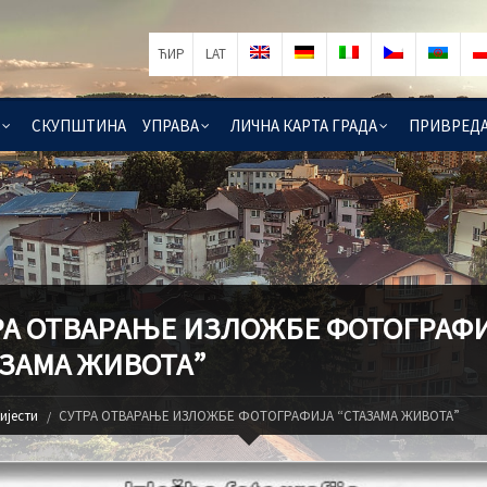
ЋИР
LAT
СКУПШТИНА
УПРАВА
ЛИЧНА КАРТА ГРАДА
ПРИВРЕД
РА ОТВАРАЊЕ ИЗЛОЖБЕ ФОТОГРАФ
АЗАМА ЖИВОТА”
ијести
СУТРА ОТВАРАЊЕ ИЗЛОЖБЕ ФОТОГРАФИЈА “СТАЗАМА ЖИВОТА”