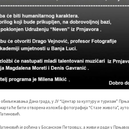
 обиљежавања Дана града, у ЈУ “Центар за културу и туризам” Прњ
. марта ће бити отворена изложба фотографија “Стазе живота”, аут
Латиновић.
атиновић је рођена у Босанском Петровцу, а живи и ради у Прњаво