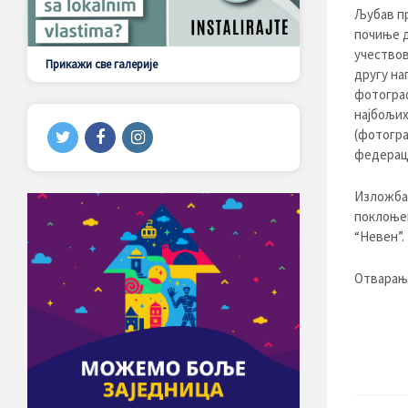
Љубав пр
почиње д
учествов
Прикажи све галерије
другу на
фотограф
најбољих
(фотогра
федераци
Изложба 
поклоњен
“Невен”.
Отварање