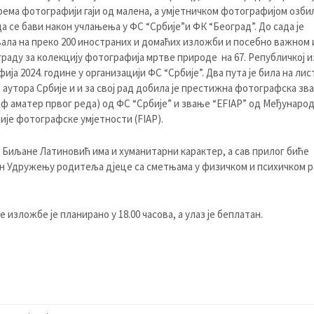
ема фотографији гаји од малена, а умјетничком фотографијом озб
а се бави након учлањења у ФС “Србије”и ФК “Београд”. До сада је
ала на преко 200 иностраних и домаћих изложби и посебно важном 
граду за колекцију фотографија мртве природе на 67. Републичкој 
ија 2024. године у организацији ФС “Србије”. Два пута је била на лис
 аутора Србије и и за свој рад добила је престижна фотографска зв
ф аматер првог реда) од ФС “Србије” и звање “EFIAP” од Међунаро
је фотографске умјетности (FIAP).
Биљане Латиновић има и хуманитарни карактер, а сав прилог биће
 Удружењу родитеља дјеце са сметњама у физичком и психичком р
 изложбе је планирано у 18.00 часова, а улаз је беплатан.