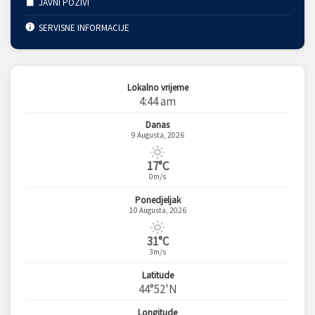
JAVNI POZIVI
SERVISNE INFORMACIJE
Lokalno vrijeme
4:44 am
Danas
9 Augusta, 2026
17°C
0m/s
Ponedjeljak
10 Augusta, 2026
31°C
3m/s
Latitude
44°52'N
Longitude