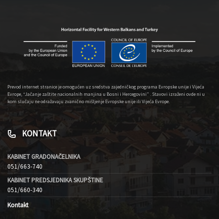
Prevod internet stranice je omogućen uz sredstva zajedničkog programa Evropske unije i Vijeća
Evrope, “Jačanje zaštite nacionalnih manjina u Bosni i Hercegovini” . Stavovi izraženi ovde ni u
kom slučaju ne odražavaju zvanično mišljenje Evropske unije ili Vijeća Evrope.
KONTAKT
KABINET GRADONAČELNIKA
051/663-740
KABINET PREDSJEDNIKA SKUPŠTINE
051/660-340
Kontakt