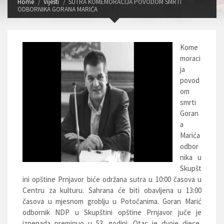
Home
Vijesti
SUTRA KOMEMORACIJA POVODOM SMRTI
ODBORNIKA GORANA MARIĆA
Kome
moraci
ja
povod
om
smrti
Goran
a
Marića
odbor
nika u
Skupšt
ini opštine Prnjavor biće održana sutra u 10:00 časova u
Centru za kulturu. Sahrana će biti obavljena u 13:00
časova u mjesnom groblju u Potočanima. Goran Marić
odbornik NDP u Skupštini opštine Prnjavor juče je
iznenada preminuo u 53. godini. Otac je dvoje djece,