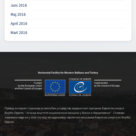
Juni 2016
Maj 2016
April 2016
Mart 2016
Превод интернет странице је омогућен уз средства заједничког програма Европске уније и
Вијећа Европе, “Јачање заштите националних мањина у Босни и Херцеговини” . Ставови
изражени овде ни у ком случају не одражавају званично мишљење Европске уније или Вијећа
Европе.