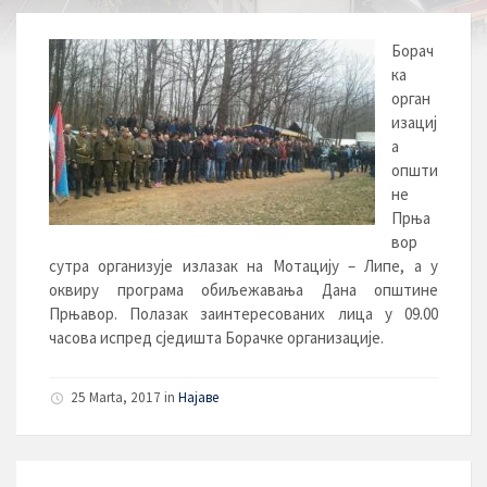
Борач
ка
орган
изациј
а
општи
не
Прња
вор
сутра организује излазак на Мотацију – Липе, а у
оквиру програма обиљежавања Дана општине
Прњавор. Полазак заинтересованих лица у 09.00
часова испред сједишта Борачке организације.
25 Marta, 2017 in
Најаве