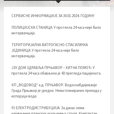
СЕРВИСНЕ ИНФОРМАЦИЈЕ ЗА 30.01.2024. ГОДИНУ
ПОЛИЦИЈСКА СТАНИЦА: У протекла 24 часа није било
интервенција.
ТЕРИТОРИЈАЛНА ВАТРОГАСНО-СПАСИЛАЧКА
ЈЕДИНИЦА: У протекла 24 часа није било
интервенција.
ЈЗУ ДОМ ЗДРАВЉА ПРЊАВОР – ХИТНА ПОМОЋ: У
протекла 24 часа обављено је 43 прегледа пацијената.
КП „ВОДОВОД“ а.д. ПРЊАВОР: Водоснабдијеванје
Града Прњавор је уредно. Нема планираних прекида у
испоруци воде.
РЈ ЕЛЕКТРОДИСТРИБУЦИЈA: За данас нема
најављених планских искључења струје. Комплетан