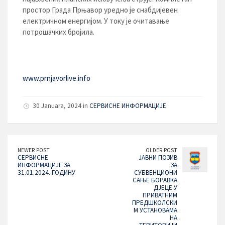
простор Града Прњавор уредно је снабдијевен
електричном енергијом. У току је очитавање
потрошачких бројила.
www.prnjavorlive.info
30 Januara, 2024 in
СЕРВИСНЕ ИНФОРМАЦИЈЕ
NEWER POST
OLDER POST
СЕРВИСНЕ
ЈАВНИ ПОЗИВ
ИНФОРМАЦИЈЕ ЗА
ЗА
31.01.2024. ГОДИНУ
СУБВЕНЦИОНИ
САЊЕ БОРАВКА
ДЈЕЦЕ У
ПРИВАТНИМ
ПРЕДШКОЛСКИ
М УСТАНОВАМА
НА