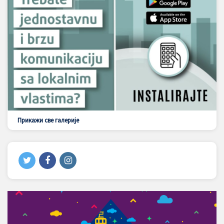
Прикажи све галерије