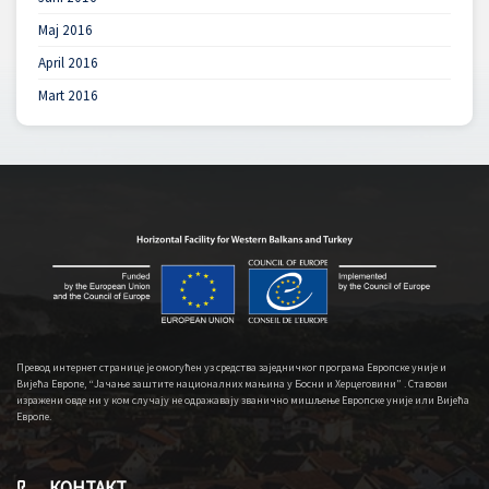
Maj 2016
April 2016
Mart 2016
Превод интернет странице је омогућен уз средства заједничког програма Европске уније и
Вијећа Европе, “Јачање заштите националних мањина у Босни и Херцеговини” . Ставови
изражени овде ни у ком случају не одражавају званично мишљење Европске уније или Вијећа
Европе.
КОНТАКТ