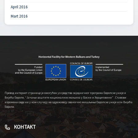
April 2016
Mart 2016
Превод интернет странице је омогућен уз средства заједничког програма Европске уније и
Вијећа Европе, “Јачање заштите националних мањина у Босни и Херцеговини” . Ставови
изражени овде ни у ком случају не одражавају званично мишљење Европске уније или Вијећа
Европе.
КОНТАКТ