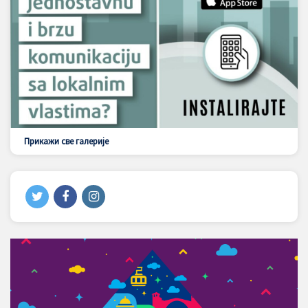
Прикажи све галерије