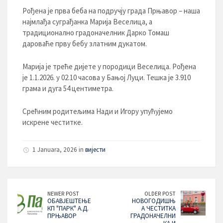
Рођена је прва беба на подручју града Прњавор – наша
најмлађа суграђанка Марија Веселица, а
традиционално градоначелник Дарко Томаш
дароваће прву бебу златним дукатом.
Марија је треће дијете у породици Веселица. Рођена
је 1.1.2026. у 02.10 часова у Бањој Луци. Тешка је 3.910
грама и дуга 54 центиметра.
Срећним родитељима Нади и Игору упућујемо
искрене честитке.
1 Januara, 2026 in
вијести
NEWER POST
OLDER POST
ОБАВЈЕШТЕЊЕ
НОВОГОДИШЊ
КП "ПАРК" А.Д.
А ЧЕСТИТКА
ПРЊАВОР
ГРАДОНАЧЕЛНИ