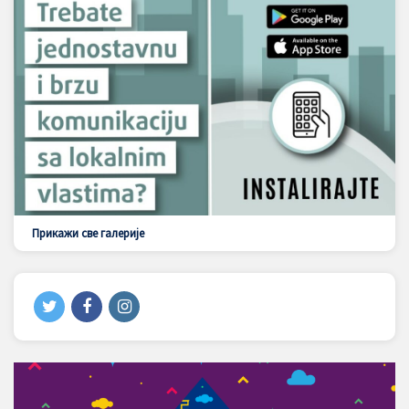
Прикажи све галерије