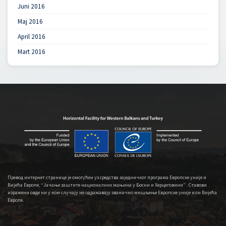
Juni 2016
Maj 2016
April 2016
Mart 2016
Превод интернет странице је омогућен уз средства заједничког програма Европске уније и
Вијећа Европе, “Јачање заштите националних мањина у Босни и Херцеговини” . Ставови
изражени овде ни у ком случају не одражавају званично мишљење Европске уније или Вијећа
Европе.