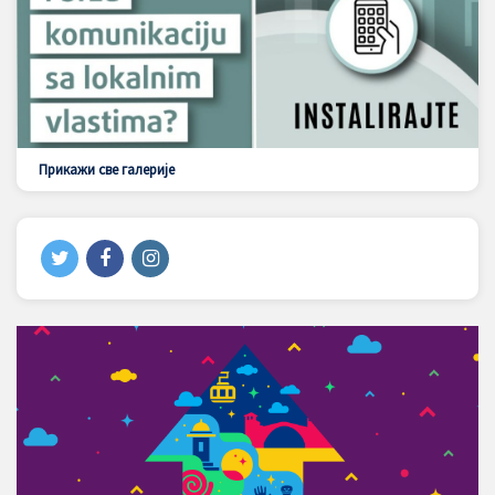
Прикажи све галерије