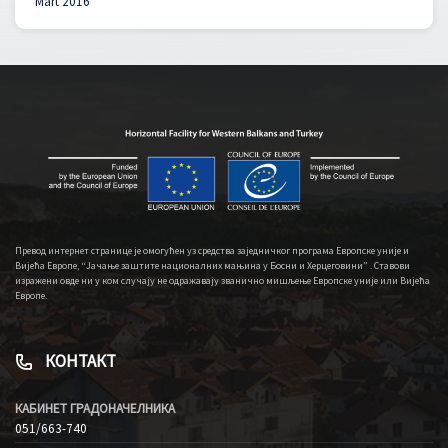
Mart 2016
Превод интернет странице је омогућен уз средства заједничког програма Европске уније и
Вијећа Европе, “Јачање заштите националних мањина у Босни и Херцеговини” . Ставови
изражени овде ни у ком случају не одражавају званично мишљење Европске уније или Вијећа
Европе.
КОНТАКТ
КАБИНЕТ ГРАДОНАЧЕЛНИКА
051/663-740