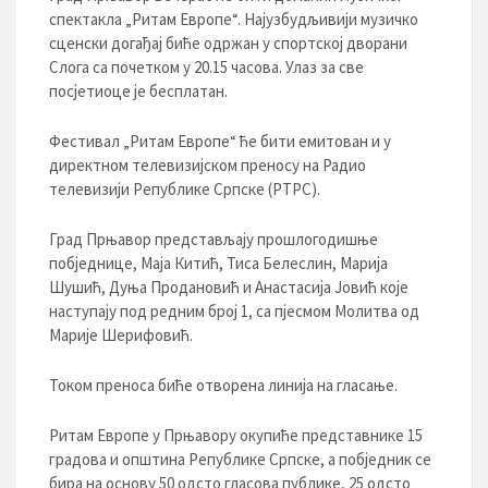
спектакла „Ритам Европе“. Најузбудљивији музичко
сценски догађај биће одржан у спортској дворани
Слога са почетком у 20.15 часова. Улаз за све
посјетиоце је бесплатан.
Фестивал „Ритам Европе“ ће бити емитован и у
директном телевизијском преносу на Радио
телевизији Републике Српске (РТРС).
Град Прњавор представљају прошлогодишње
побједнице, Маја Китић, Тиса Белеслин, Марија
Шушић, Дуња Продановић и Анастасија Јовић које
наступају под редним број 1, са пјесмом Молитва од
Марије Шерифовић.
Током преноса биће отворена линија на гласање.
Ритам Европе у Прњавору окупиће представнике 15
градова и општина Републике Српске, а побједник се
бира на основу 50 одсто гласова публике, 25 одсто