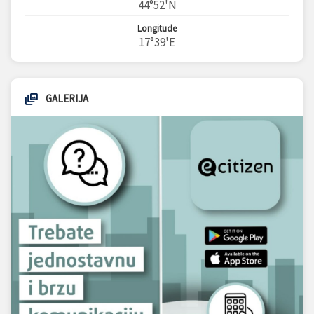
44°52'N
Longitude
17°39'E
GALERIJA