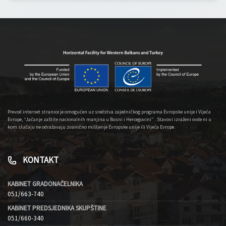
Prevod internet stranice je omogućen uz sredstva zajedničkog programa Evropske unije i Vijeća
Evrope, “Jačanje zaštite nacionalnih manjina u Bosni i Hercegovini” . Stavovi izraženi ovde ni u
kom slučaju ne odražavaju zvanično mišljenje Evropske unije ili Vijeća Evrope.
KONTAKT
KABINET GRADONAČELNIKA
051/663-740
KABINET PREDSJEDNIKA SKUPŠTINE
051/660-340