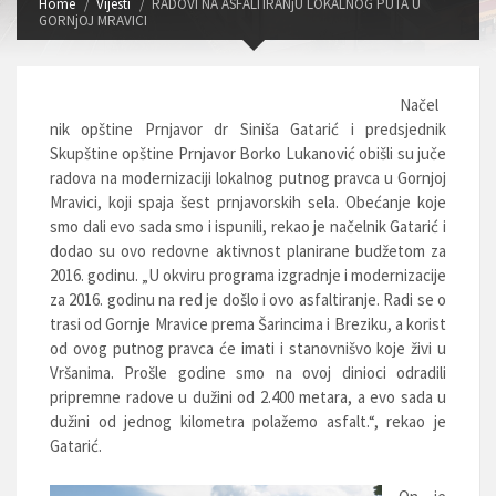
Home
Vijesti
RADOVI NA ASFALTIRANjU LOKALNOG PUTA U
GORNjOJ MRAVICI
Načel
nik opštine Prnjavor dr Siniša Gatarić i predsjednik
Skupštine opštine Prnjavor Borko Lukanović obišli su juče
radova na modernizaciji lokalnog putnog pravca u Gornjoj
Mravici, koji spaja šest prnjavorskih sela. Obećanje koje
smo dali evo sada smo i ispunili, rekao je načelnik Gatarić i
dodao su ovo redovne aktivnost planirane budžetom za
2016. godinu. „U okviru programa izgradnje i modernizacije
za 2016. godinu na red je došlo i ovo asfaltiranje. Radi se o
trasi od Gornje Mravice prema Šarincima i Breziku, a korist
od ovog putnog pravca će imati i stanovnišvo koje živi u
Vršanima. Prošle godine smo na ovoj dinioci odradili
pripremne radove u dužini od 2.400 metara, a evo sada u
dužini od jednog kilometra polažemo asfalt.“, rekao je
Gatarić.