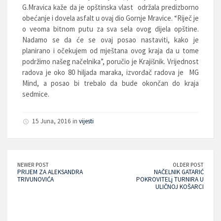
G.Mravica kaže da je opštinska vlast održala predizborno
obećanje i dovela asfalt u ovaj dio Gornje Mravice. “Riječ je
o veoma bitnom putu za sva sela ovog dijela opštine.
Nadamo se da će se ovaj posao nastaviti, kako je
planirano i očekujem od mještana ovog kraja da u tome
podržimo našeg načelnika”, poručio je Krajišnik. Vrijednost
radova je oko 80 hiljada maraka, izvorđač radova je MG
Mind, a posao bi trebalo da bude okončan do kraja
sedmice.
15 Juna, 2016 in
vijesti
NEWER POST
OLDER POST
PRIJEM ZA ALEKSANDRA
NAČELNIK GATARIĆ
TRIVUNOVIĆA
POKROVITELj TURNIRA U
ULIČNOJ KOŠARCI