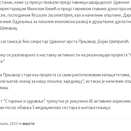
станак, коме су присуствовали представници швајцарског Црвеног 
директорицом Михелом Хинић и представником главних донатора и
ке, господином Ricusom Jacomettijem, као и начелник општине, Да
ачелник Одјељења за локални економски развој и друштвене дјелатн
Шикарац.
састанка је био секретар Црвеног крста Прњавор ,Бојан Шипрагић.
нку се разговарало о наставку активности на реализацији пројекта 
е”.
 Прњавор стоји иза пројекта са свим расположивим капацитетима, 
ли његов значај за нашу локалну заједницу”, истакао је начелник оп
маш.
ат ”Старење и здравље” тренутно је укључено 65 активних корисника
ан посао обавља 5 медицинских сестара и његоватељица.
ruara, 2023 in
вијести