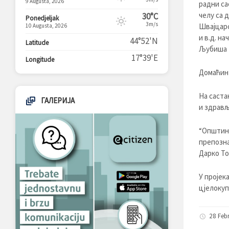
9 Augusta, 2026
радни са
челу са 
30°C
Ponedjeljak
3m/s
Швајцарс
10 Augusta, 2026
и в.д. н
44°52'N
Latitude
Љубиша 
17°39'E
Longitude
Домаћин 
На саста
ГАЛЕРИЈА
и здрављ
“Општина
препозна
Дарко То
У пројек
цјелокуп
28 Feb