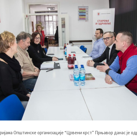
ријама Општинске организације “Црвени крст” Прњавор данас је о