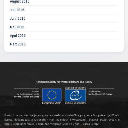
August 2016
Juli 2016
Juni 2016
Maj 2016
April 2016
Mart 2016
Prevod internet stranice je omogućen uz sredstva zajedničkog programa Evropske unije i Vijeća
Evrope, “Jačanje zaštite nacionalnih manjina u Bosni i Hercegovini” . Stavovi izraženi ovde ni u
kom slučaju ne odražavaju zvanično mišljenje Evropske unije ili Vijeća Evrope.