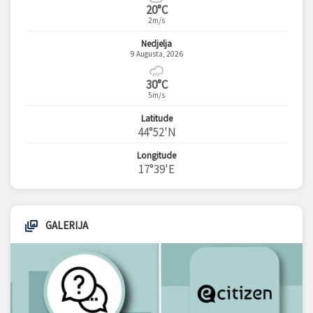
20°C
2m/s
Nedjelja
9 Augusta, 2026
30°C
5m/s
Latitude
44°52'N
Longitude
17°39'E
GALERIJA