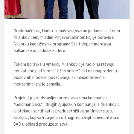
Gradonačelnik, Darko Tomaš razgovarao je danas sa Teom
Milankovićem, mladim Prnjavorčaninom koji je boravio u
Njujorku kao učesnik programa Stejt departmenta za
balkanske omladinske lidere.
Tokom boravka u Americi, Milanković je radio na razvoju
edukativne platforme “Učim.online”, ali i na unapređenju
poslovnih modela i povezivanju sa mladim liderima i
mentorima iz više zemalja.
Projekat je predstavljen predstavnicima kompanije
“Goldman Saks” i drugih njujorških kompanija, a Milanković
je stekao i sertifikat iz preduzetništva na Univerzitetu
Sirakjuz, koji važi za jedan od najprestižnijih univerziteta u
SAD u oblasti preduzetništva.