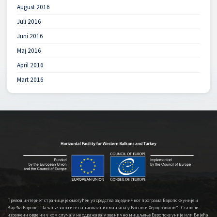
August 2016
Juli 2016
Juni 2016
Maj 2016
April 2016
Mart 2016
Превод интернет странице је омогућен уз средства заједничког програма Европске уније и
Вијећа Европе, “Јачање заштите националних мањина у Босни и Херцеговини” . Ставови
изражени овде ни у ком случају не одражавају званично мишљење Европске уније или Вијећа