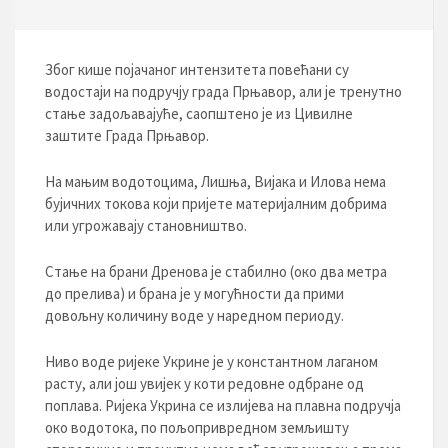
Због кише појачаног интензитета повећани су
водостаји на подручју града Прњавор, али је тренутно
стање задољавајуће, саопштено је из Цивилне
заштите Града Прњавор.
На мањим водотоцима, Лишња, Вијака и Илова нема
бујичних токова који пријете материјалним добрима
или угрожавају становништво.
Стање на брани Дренова је стабилно (око два метра
до прелива) и брана је у могућности да прими
довољну количину воде у наредном периоду.
Ниво воде ријеке Укрине је у константном лаганом
расту, али још увијек у коти редовне одбране од
поплава. Ријека Укрина се излијева на плавна подручја
око водотока, по пољопривредном земљишту