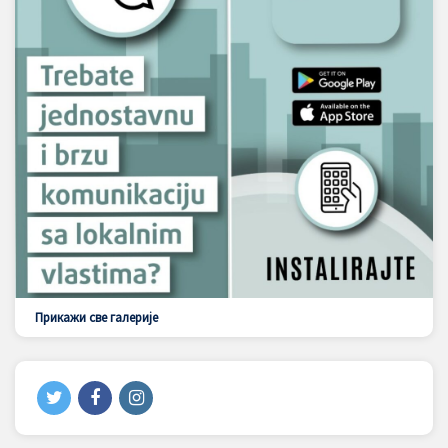
Прикажи све галерије