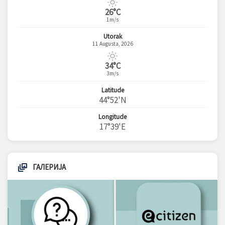
26°C
1m/s
Utorak
11 Augusta, 2026
34°C
3m/s
Latitude
44°52'N
Longitude
17°39'E
ГАЛЕРИЈА