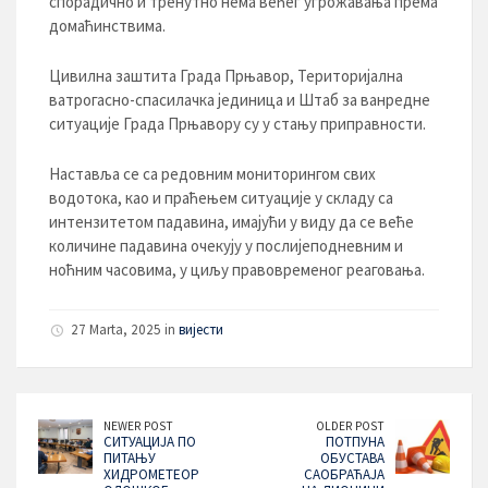
спорадично и тренутно нема већег угрожавања према
домаћинствима.
Цивилна заштита Града Прњавор, Територијална
ватрогасно-спасилачка јединица и Штаб за ванредне
ситуације Града Прњавору су у стању приправности.
Наставља се са редовним мониторингом свих
водотока, као и праћењем ситуације у складу са
интензитетом падавина, имајући у виду да се веће
количине падавина очекују у послијеподневним и
ноћним часовима, у циљу правовременог реаговања.
27 Marta, 2025 in
вијести
NEWER POST
OLDER POST
СИТУАЦИЈА ПО
ПОТПУНА
ПИТАЊУ
ОБУСТАВА
ХИДРОМЕТЕОР
САОБРАЋАЈА