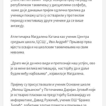
републичком такмичењу у дисциплини солфеђо,
каже да је данашњи пријем одлична прилика да
ученици покажу шта су остварили у протеклом
периоду и мотивишу друге ученике да се више
ангажују.
Атлетичарка Магдалена Катана као ученик Центра
средњих школа /ЦСШ/ „ Иво Андрић“ Прњавор прва
мјеста осваја и на школским такмичењима на свим
нивоима.
„Драго ми је да неко види и препознаје наш успјех, ово
је за мене велика мотивација, настојаћу да и даље
будем међу најбољима“ , изјавила је Магдалена.
Пријему су присуствовали и ученик Основне школе
„Милош Црњански“ у Поточанима Даријан Југовић који
је остварио пласман на предстојећу Балканијаду из
информатике, Давид Ружичић, ученик ОШ “Бранко
Ћопић“, добитник златне плакете и признања за