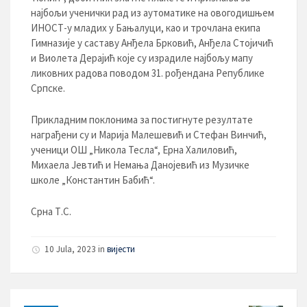
најбољи ученички рад из аутоматике на овогодишњем
ИНОСТ-у младих у Бањалуци, као и трочлана екипа
Гимназије у саставу Анђела Брковић, Анђела Стојичић
и Виолета Дерајић које су израдиле најбољу мапу
ликовних радова поводом 31. рођендана Републике
Српске.
Прикладним поклонима за постигнуте резултате
награђени су и Марија Малешевић и Стефан Винчић,
ученици ОШ „Никола Тесла“, Ерна Халиловић,
Михаела Јевтић и Немања Данојевић из Музичке
школе „Константин Бабић“.
Срна Т.С.
10 Jula, 2023 in
вијести