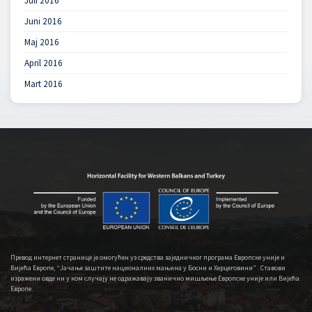
Juli 2016
Juni 2016
Maj 2016
April 2016
Mart 2016
Превод интернет странице је омогућен уз средства заједничког програма Европске уније и
Вијећа Европе, “Јачање заштите националних мањина у Босни и Херцеговини” . Ставови
изражени овде ни у ком случају не одражавају званично мишљење Европске уније или Вијећа
Европе.