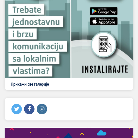
Прикажи све галерије