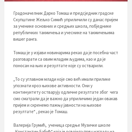
Градоначелник Дарко Томаш и предсједник градске
Скупштине Жељко Симић уприличили су данас пријем
за ученике основних и средњих школа, побједнике
републичких такмичења и учеснике на такмичењима
вишег ранга.
Томаш је у изјави новинарима рекао да је посебна част
разговарати са овим младим људима, као и да је
поносан на њих и резултате које су остварили.
„То су углавном млади које смо већ имали прилике
упознати кроз њихове активности. Они у
континуитету остварују одличне резултате због чега
смо сматрали да је важно да уприличимо један овакав
пријем и скренемо пажњу јавности на њихове
резултате“ , рекао је Томаш.
Валерија Грумић, ученица средње Музичке школе
„Константин Бабић“ која је освојила прву награду на