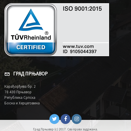
ГРАД ПРЊАВОР
Карађорђева бр. 2
78 430 Прњавор
Република Српска
Босна и Херцеговина
Град Прњавор (c) 2017. Сва права задржана.