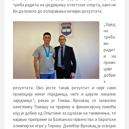
треба радити на уједињењу атлетског спорта, како не
би долазило до оспоравања нечијих резултата.
„Зајед
но
треба
мо
радит
и на
промо
цији
добри
х
резултата. Ово јесте такав резултат и није само
промоција неког појединца, него и цијеле локалне
заједнице.“, рекао је Томаш. Врховац се захвалио
начелнику Томашу на пријему и финансијској помоћи
коју је добио од Општине за одлазак на такмичење, те
најавио припреме за Балканско првенство и Европске
олимпијске игре у Торину. Далибор Врховац је освојио