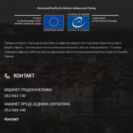
Превод интернет странице је омогућен уз средства заједничког програма Европске уније и
Вијећа Европе, “Јачање заштите националних мањина у Босни и Херцеговини” . Ставови
изражени овде ни у ком случају не одражавају званично мишљење Европске уније или Вијећа
Европе.
КОНТАКТ
КАБИНЕТ ГРАДОНАЧЕЛНИКА
051/663-740
КАБИНЕТ ПРЕДСЈЕДНИКА СКУПШТИНЕ
051/660-340
Контакт