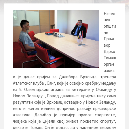
Начел
ник
општи
не
Прња
вор
Дарко
Томаш
орган
изова
о је данас пријем за Далибора Врховца, тренера
Атлетског клуба „Сан“, који је освојио сребрну медаљу
на 9. Олимпијским играма за ветеране у Окланду у
Новом Зеланду. „Повод данашњег пријема нису само
резултати које је Врховац остварио у Новом Зеланду,
него и његов велики допринос развоју прњаворске
атлетике. Далибор је примјер правог спортисте,
човјека који је цијели свој живот посветио спорту“,
рекао је Томаш. Он је додао, да у наредном периоду