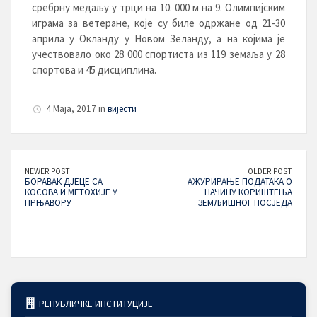
сребрну медаљу у трци на 10. 000 м на 9. Олимпијским
играма за ветеране, које су биле одржане од 21-30
априла у Окланду у Новом Зеланду, а на којима је
учествовало око 28 000 спортиста из 119 земаља у 28
спортова и 45 дисциплина.
4 Maja, 2017 in
вијести
NEWER POST
OLDER POST
БОРАВАК ДЈЕЦЕ СА
АЖУРИРАЊЕ ПОДАТАКА О
КОСОВА И МЕТОХИЈЕ У
НАЧИНУ КОРИШТЕЊА
ПРЊАВОРУ
ЗЕМЉИШНОГ ПОСЈЕДА
РЕПУБЛИЧКЕ ИНСТИТУЦИЈЕ