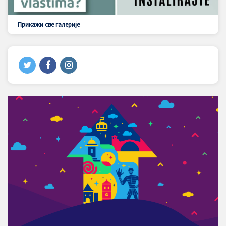
Прикажи све галерије