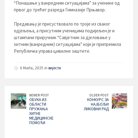
“Понашање у ванредним ситуацијама” за ученике од
првог до трећег разреда Гимназије Прњавор.
Предавању је присуствовало по троје из сваког
одјељења, а присутним ученицима подијељен је и
штампани приручник “Савјетник за дјеловање у
хитним (ванредним) ситуацијама” који је припремила
Републичка управа цивилне заштите.
6 Marta, 2025 in
вијести
NEWER POST
OLDER POST
ОБУКА ИЗ
КОНКУРС ЗА
ОБЛАСТИ
НАЈБОЉИ
ПРУЖАЊА
ЛИКОВНИ РАД
ХИТНЕ
МЕДИЦИНСКЕ
ПОМОЋИ