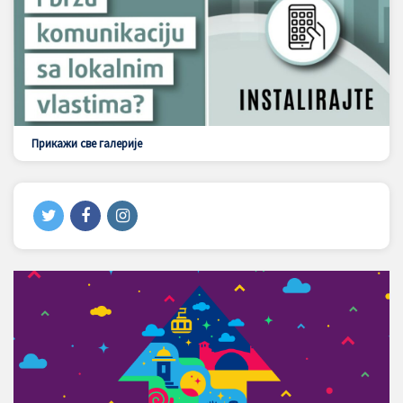
Прикажи све галерије