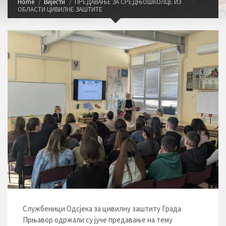
Home
Вијести
ПРЕДАВАЊЕ ЗА СРЕДЊОШКОЛЦЕ ИЗ
ОБЛАСТИ ЦИВИЛНЕ ЗАШТИТЕ
Службеници Одсјека за цивилну заштиту Града
Прњавор одржали су јуче предавање на тему