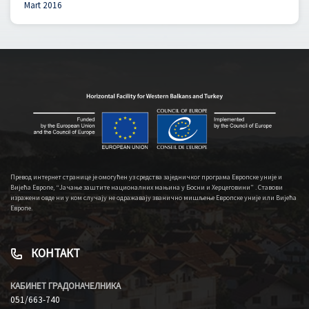
Mart 2016
Превод интернет странице је омогућен уз средства заједничког програма Европске уније и
Вијећа Европе, “Јачање заштите националних мањина у Босни и Херцеговини” . Ставови
изражени овде ни у ком случају не одражавају званично мишљење Европске уније или Вијећа
Европе.
КОНТАКТ
КАБИНЕТ ГРАДОНАЧЕЛНИКА
051/663-740