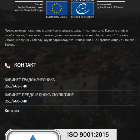
Превод интернет странице је омогућен уз средства заједничког програма Европске уније и
Вијећа Европе, “Јачање заштите националних мањина у Босни и Херцеговини” . Ставови
изражени овде ни у ком случају не одражавају званично мишљење Европске уније или Вијећа
Европе.
КОНТАКТ
КАБИНЕТ ГРАДОНАЧЕЛНИКА
051/663-740
КАБИНЕТ ПРЕДСЈЕДНИКА СКУПШТИНЕ
051/660-340
Контакт