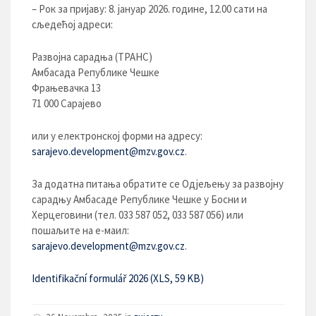
– Рок за пријаву: 8. јануар 2026. године, 12.00 сати на
сљедећој адреси:
Развојна сарадња (ТРАНС)
Амбасада Републике Чешке
Фрањевачка 13
71 000 Сарајево
или у електронској форми на адресу:
sarajevo.development@mzv.gov.cz
.
За додатна питања обратите се Одјељењу за развојну
сарадњу Амбасаде Републике Чешке у Босни и
Херцеговини (тел. 033 587 052, 033 587 056) или
пошаљите на е-маил:
sarajevo.development@mzv.gov.cz
.
Identifikační formulář 2026
(XLS, 59 KB)