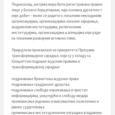
Подносилац захтјева мора бити регистрована правно
лице у Босни и Херцеговини, чија основна дјелатност
није добит – може се радити о локалним невладиним
организацијама, организацијама локалне заједнице,
академским институцијама, религиозним
институцијама, организацијама и агенцијма које раде
на локалним развојним активностима;
Приједлози произилазе из приоритета Програма
трансформацијске сарадње, који су у складу са
Концептом подршке људским правима и
трансформацијској сарадњи:
подржавање бранитеља људских права
подржавање градјанског друштва
подржавање слободе изражавања и приступ
информацијама, укључујући и слободу медија
промовисање једнаких и максималних политичких и
јавних судјеловања
промовисање институционалне изградње владавине