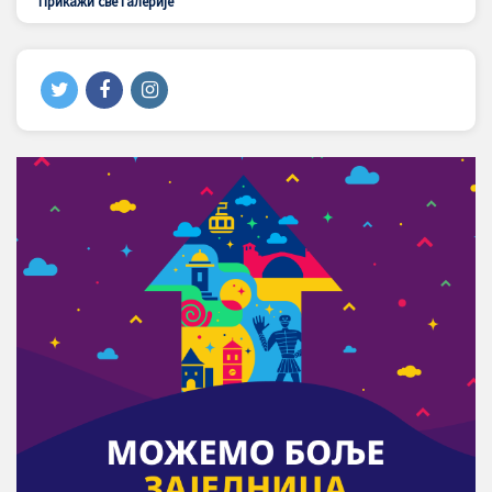
Прикажи све галерије