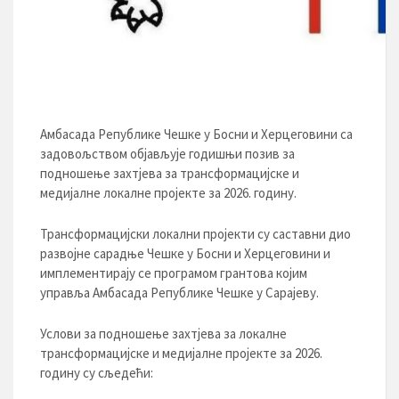
Амбасада Републике Чешке у Босни и Херцеговини са
задовољством објављује годишњи позив за
подношење захтјева за трансформацијске и
медијалне локалне пројекте за 2026. годину.
Трансформацијски локални пројекти су саставни дио
развојне сарадње Чешке у Босни и Херцеговини и
имплементирају се програмом грантова којим
управља Амбасада Републике Чешке у Сарајеву.
Услови за подношење захтјева за локалне
трансформацијске и медијалне пројекте за 2026.
годину су сљедећи: