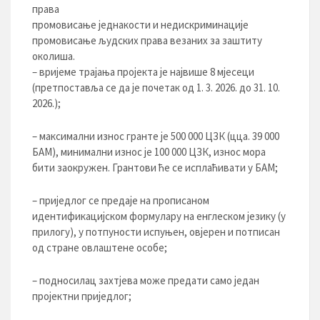
права
промовисање једнакости и недискриминације
промовисање људских права везаних за заштиту
околиша.
– вријеме трајања пројекта је највише 8 мјесеци
(претпоставља се да је почетак од 1. 3. 2026. до 31. 10.
2026.);
– максимални износ гранте је 500 000 ЦЗК (цца. 39 000
БАМ), минимални износ је 100 000 ЦЗК, износ мора
бити заокружен. Грантови ће се исплаћивати у БАМ;
– приједлог се предаје на прописаном
идентификацијском формулару на енглеском језику (у
прилогу), у потпуности испуњен, овјерен и потписан
од стране овлаштене особе;
– подносилац захтјева може предати само један
пројектни приједлог;