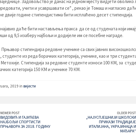
заједнице. Задовољство је данас на једном мјесту видјети оволико 
редовати, учити и усавршавати се” , рекао је Томаш и нагласио да ће
е двије године стипендистима бити исплаћено десет стипендија.
 најавио да ће бити настављења пракса да се од студената који имај
иши од 9,5 изаберу најбољи и додијеле им се посебне награде.
Прњавор стипендира редовне ученике са свих јавних високошколс
, студенте из реда борачких категорија, ученике, као и три студента
 Метохије. Стипендија за редовне студенте износи 100 КМ, за студ
ачких категорија 150 КМ и ученике 70 КМ.
ruara, 2019 in
вијести
NEWER POST
OLDER POST
ВИДОВИЋ И ГАЈИЋЕВА
„НАЈУСПЈЕШНИЈИ ШКОЛСКИ
НАЈБОЉИ СПОРТИСТИ
ПРИКАЗИ ТРАДИЦИЈЕ
ПРЊАВОРА ЗА 2018. ГОДИНУ
ИТАЛИЈАНА, УКРАЈИНАЦА И
МАЂАРА“