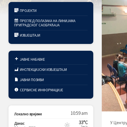
ПРОЈЕКТИ
ПРЕГЛЕД ПОЛАЗАКА НА ЛИНИЈАМА
ПРИГРАДСКОГ САОБРАЋАЈА
ИЗВЈЕШТАЈИ
ЈАВНЕ НАБАВКЕ
ИНСПЕКЦИЈСКИ ИЗВЈЕШТАЈИ
ЈАВНИ ПОЗИВИ
СЕРВИСНЕ ИНФОРМАЦИЈЕ
10:59 am
Локално вријеме
33°C
У Центру
Данас
2m/s