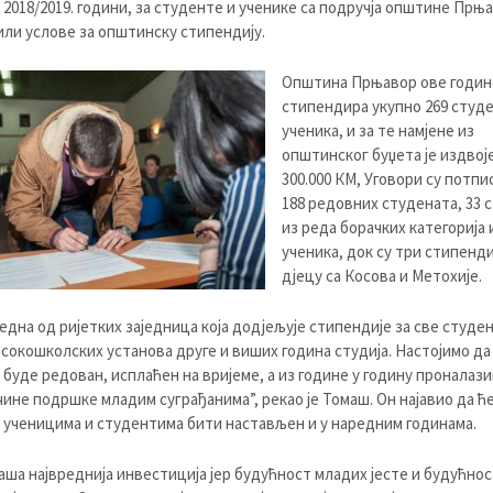
 2018/2019. години, за студенте и ученике са подручја општине Прња
или услове за општинску стипендију.
Општина Прњавор ове годин
стипендира укупно 269 студе
ученика, и за те намјене из
општинског буџета је издвој
300.000 КМ, Уговори су потпи
188 редовних студената, 33 
из реда борачких категорија 
ученика, док су три стипенди
дјецу са Косова и Метохије.
једна од ријетких заједница која додјељује стипендије за све студе
исокошколских установа друге и виших година студија. Настојимо да 
буде редован, исплаћен на вријеме, а из године у годину проналази
чине подршке младим суграђанима”, рекао је Томаш. Он најавио да ће
ученицима и студентима бити настављен и у наредним годинама.
наша највреднија инвестиција јер будућност младих јесте и будућнос