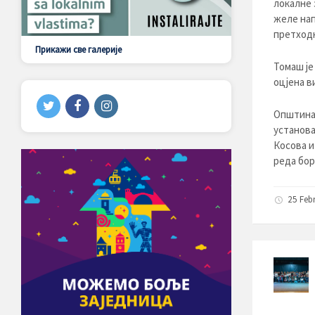
локалне 
желе нап
претходн
Прикажи све галерије
Томаш је
оцјена в
Општина 
установа
Косова и
реда бор
25 Feb