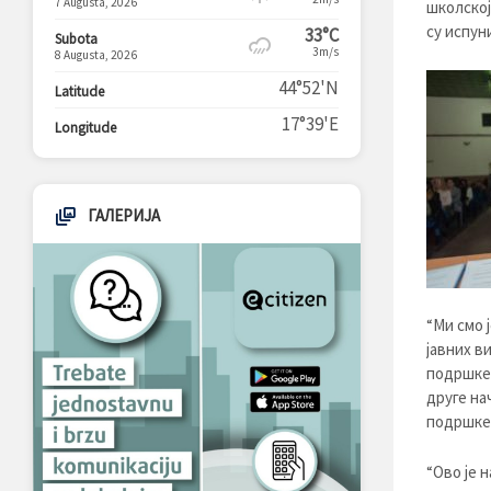
7 Augusta, 2026
школској
су испун
33°C
Subota
3m/s
8 Augusta, 2026
44°52'N
Latitude
17°39'E
Longitude
ГАЛЕРИЈА
“Ми смо 
јавних в
подршке 
друге на
подршке 
“Ово је 