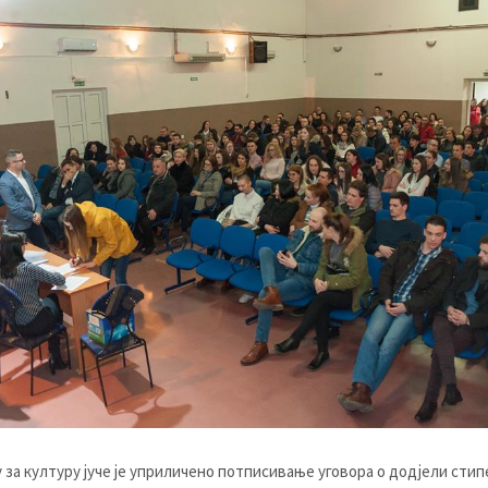
 за културу јуче је уприличено потписивање уговора о додјели стип