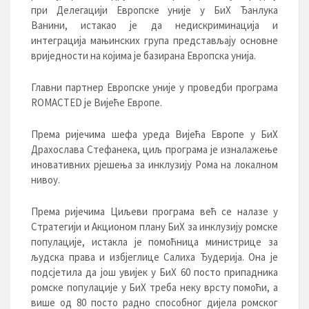
при Делегацији Европске уније у БиХ Ђанлука
Ванини, истакао је да недискриминација и
интеграција мањинских група представљају основне
вриједности на којима је базирана Европска унија.
Главни партнер Европске уније у проведби програма
ROMACTED је Вијеће Европе.
Према ријечима шефа уреда Вијећа Европе у БиХ
Драхослава Стефанека, циљ програма је изналажење
иновативних рјешења за инклузију Рома на локалном
нивоу.
Према ријечима Циљеви програма већ се налазе у
Стратегији и Акционом плану БиХ за инклузију ромске
популације, истакла је помоћница министрице за
људска права и избјеглице Салиха Ђудерија. Она је
подсјетила да још увијек у БиХ 60 посто припадника
ромске популације у БиХ треба неку врсту помоћи, а
више од 80 посто радно способног дијела ромског