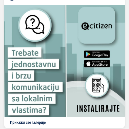
Прикажи све галерије