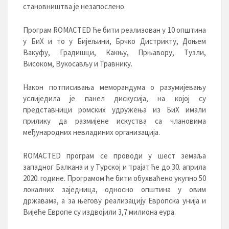
становништва је незапослено.
Програм ROMACTED ће бити реализован у 10 општина
у БиХ и то у Бијељини, Брчко Дистрикту, Доњем
Вакуфу, Градишци, Какњу, Прњавору, Тузли,
Високом, Вукосављу и Травнику.
Након потписивања меморандума о разумијевању
услиједила је панел дискусија, на којој су
представници ромских удружења из БиХ имали
прилику да размијене искуства са члановима
међународних невладиних организација.
ROMACTED програм се проводи у шест земаља
западног Балкана и у Турској и трајат ће до 30. априла
2020. године. Програмом ће бити обухваћено укупно 50
локалних заједница, односно општина у овим
државама, а за његову реализацију Европска унија и
Вијеће Европе су издвојили 3,7 милиона еура.