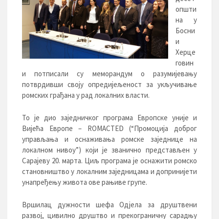
општи
на у
Босни
и
Херце
говин
и потписали су меморандум о разумијевању
потврдивши своју опредијељеност за укључивање
ромских грађана у рад локалних власти.
То је дио заједничког програма Европске уније и
Вијећа Европе – ROMACTED (“Промоција доброг
управљања и оснаживања ромске заједнице на
локалном нивоу”) који је званично представљен у
Сарајеву 20. марта. Циљ програма је оснажити ромско
становништво у локалним заједницама и допринијети
унапређењу живота ове рањиве групе.
Вршилац дужности шефа Одјела за друштвени
развој, цивилно друштво и прекограничну сарадњу