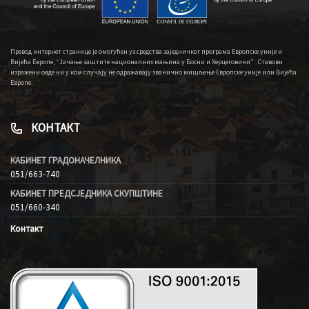
Превод интернет странице је омогућен уз средства заједничког програма Европске уније и
Вијећа Европе, “Јачање заштите националних мањина у Босни и Херцеговини” . Ставови
изражени овде ни у ком случају не одражавају званично мишљење Европске уније или Вијећа
Европе.
КОНТАКТ
КАБИНЕТ ГРАДОНАЧЕЛНИКА
051/663-740
КАБИНЕТ ПРЕДСЈЕДНИКА СКУПШТИНЕ
051/660-340
Контакт