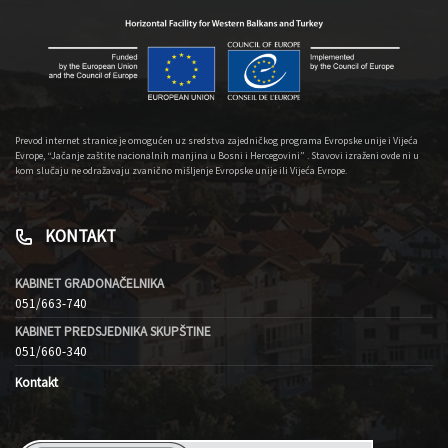
Prevod internet stranice je omogućen uz sredstva zajedničkog programa Evropske unije i Vijeća
Evrope, “Jačanje zaštite nacionalnih manjina u Bosni i Hercegovini” . Stavovi izraženi ovde ni u
kom slučaju ne odražavaju zvanično mišljenje Evropske unije ili Vijeća Evrope.
KONTAKT
KABINET GRADONAČELNIKA
051/663-740
KABINET PREDSJEDNIKA SKUPŠTINE
051/660-340
Kontakt