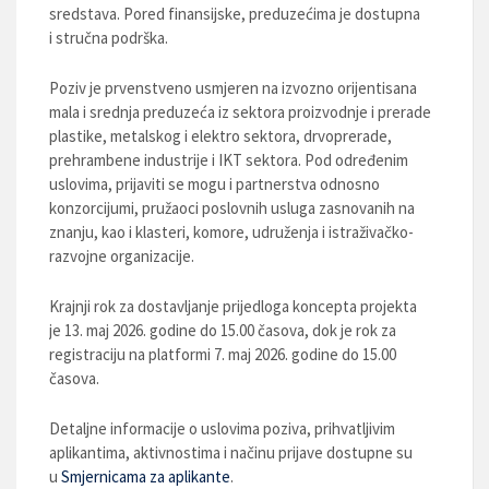
sredstava. Pored finansijske, preduzećima je dostupna
i stručna podrška.
Poziv je prvenstveno usmjeren na izvozno orijentisana
mala i srednja preduzeća iz sektora proizvodnje i prerade
plastike, metalskog i elektro sektora, drvoprerade,
prehrambene industrije i IKT sektora. Pod određenim
uslovima, prijaviti se mogu i partnerstva odnosno
konzorcijumi, pružaoci poslovnih usluga zasnovanih na
znanju, kao i klasteri, komore, udruženja i istraživačko-
razvojne organizacije.
Krajnji rok za dostavljanje prijedloga koncepta projekta
je 13. maj 2026. godine do 15.00 časova, dok je rok za
registraciju na platformi 7. maj 2026. godine do 15.00
časova.
Detaljne informacije o uslovima poziva, prihvatljivim
aplikantima, aktivnostima i načinu prijave dostupne su
u
Smjernicama za aplikante
.