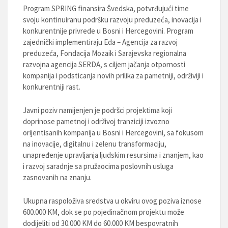
Program SPRING finansira Švedska, potvrđujući time
svoju kontinuiranu podršku razvoju preduzeća, inovacija i
konkurentnije privrede u Bosni i Hercegovini. Program
zajednički implementiraju Eda – Agencija za razvoj
preduzeća, Fondacija Mozaik i Sarajevska regionalna
razvojna agencija SERDA, s ciljem jačanja otpornosti
kompanija i podsticanja novih prilika za pametniji, održiviji i
konkurentniji rast.
Javni poziv namijenjen je podršci projektima koji
doprinose pametnoj i održivoj tranziciji izvozno
orijentisanih kompanija u Bosni i Hercegovini, sa fokusom
na inovacije, digitalnu i zelenu transformaciju,
unapređenje upravljanja ljudskim resursima i znanjem, kao
i razvoj saradnje sa pružaocima poslovnih usluga
zasnovanih na znanju.
Ukupna raspoloživa sredstva u okviru ovog poziva iznose
600.000 KM, dok se po pojedinačnom projektu može
dodijeliti od 30.000 KM do 60.000 KM bespovratnih