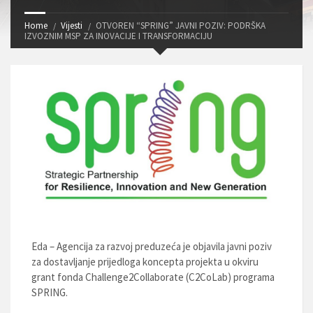
Home
Vijesti
OTVOREN “SPRING” JAVNI POZIV: PODRŠKA
IZVOZNIM MSP ZA INOVACIJE I TRANSFORMACIJU
Eda – Agencija za razvoj preduzeća je objavila javni poziv
za dostavljanje prijedloga koncepta projekta u okviru
grant fonda Challenge2Collaborate (C2CoLab) programa
SPRING.