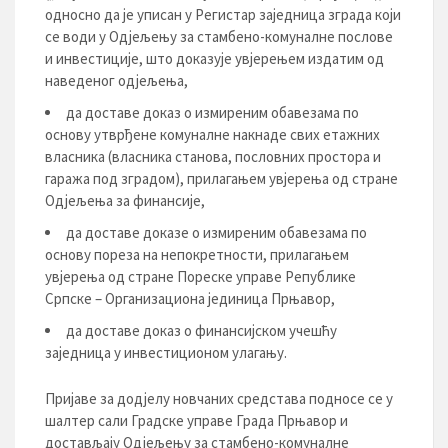
односно да је уписан у Регистар заједница зграда који
се води у Одјељењу за стамбено-комуналне послове
и инвестиције, што доказује увјерењем издатим од
наведеног одјељења,
да доставе доказ о измиреним обавезама по
основу утврђене комуналне накнаде свих етажних
власника (власника станова, пословних простора и
гаража под зградом), прилагањем увјерења од стране
Одјељења за финансије,
да доставе доказе о измиреним обавезама по
основу пореза на непокретности, прилагањем
увјерења од стране Пореске управе Републике
Српске – Организациона јединица Прњавор,
да доставе доказ о финансијском учешћу
заједница у инвестиционом улагању.
Пријаве за додјелу новчаних средстава подносе се у
шалтер сали Градске управе Града Прњавор и
достављају Одјељењу за стамбено-комуналне