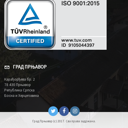
ГРАД ПРЊАВОР
Карађорђева бр. 2
78 430 Прњавор
Република Српска
Босна и Херцеговина
Град Прњавор (c) 2017. Сва права задржана.