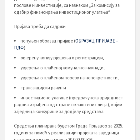
послове и инвестиције, са назнаком „За комисију за
одабир финансирања инвестиционог улагања“.
Пријава треба да садржи:
попуњен образац пријаве (
ОБРАЗАЦ ПРИЈАВЕ –
ПДФ
)
овјерену копију рјешења о регистрацији,
увјерења о плаћеној комуналној накнади,
увјерења о плаћеном порезу на непокретности,
трансакцијски рачун и
инвестиционо улагање (предрачунска вриједност
радова израђена од стране овлаштених лица), којим
заједница конкурише за додјелу средстава.
Средства планирана буџетом Града Прњавор за 2025.
годину за помоћ у реализацији пројеката заједница
етажних власника износе 20.000,00 КМ.