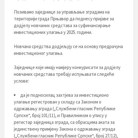
Позивамо заједнице за управљање зградама на
територији града Прњавор да поднесу пријаве за
додјелу новчаних средстава за суфинансирање
инвестиционих улагања у 2025. години.
Новчана средства додјељују се на основу предрачуна
инвестиционог улагања.
Заједнице које имају намјеру конкурисати за додјелу
новчаних средстава требају испуњавати следеће
услове:
да је подносилац захтјева за инвестиционо
улагање регистрован у складу са Законом о
одржавању зграда („Службени гласник Републике
Српске“, број 101/11), и Правилником о упису у
регистар заједница зграда, са обрасцима аката за
јединствену примјену Закона о одржавању зграда
(„Службени гласник Републике Српске“, број 27/12),