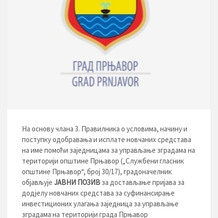
На основу члана 3. Правилника о условима, начину и
поступку одобравања и исплате новчаних средстава
на име помоћи заједницама за управљање зградама на
територији општине Прњавор („Службени гласник
општине Прњавор“, број 30/17), градоначелник
објављује
ЈАВНИ ПОЗИВ
за достављање пријава за
додјелу новчаних средстава за суфинансирање
инвестиционих улагања заједница за управљање
зградама на територији града Прњавор