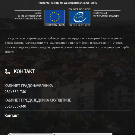
Превод интернет странице је омогућен уз средства заједничког програма Европске уније и
Вијећа Европе, “Јачање заштите националних мањина у Босни и Херцеговини” . Ставови
изражени овде ни у ком случају не одражавају званично мишљење Европске уније или Вијећа
Европе.
КОНТАКТ
КАБИНЕТ ГРАДОНАЧЕЛНИКА
051/663-740
КАБИНЕТ ПРЕДСЈЕДНИКА СКУПШТИНЕ
051/660-340
Контакт