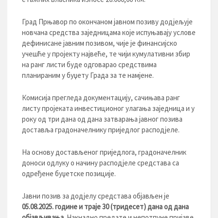
Град Прњавор по окончаном јавном позиву додјељује
новчана средства заједницама које испуњавају услове
дефинисане јавним позивом, чије је финансијско
учешће у пројекту највеће, те чији кумулативни збир
на ранг листи буде одговарао средствима
планираним у буџету Града за те намјене.
Комисија прегледа документацију, сачињава ранг
листу пројеката инвестиционог улагања заједница и у
року од три дана од дана затварања јавног позива
доставља градоначелнику приједлог расподјеле.
На основу достављеног приједлога, градоначелник
доноси одлуку о начину расподјеле средстава са
одређене буџетске позиције.
Јавни позив за додјелу средстава објављен је
05
.0
8
.202
5
. године и траје
3
0
(
тридесет
) дана од дана
објављивања.
Накнадно предате и непотпуне пријаве