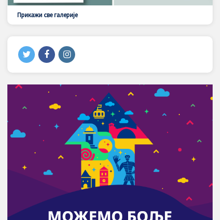
Прикажи све галерије