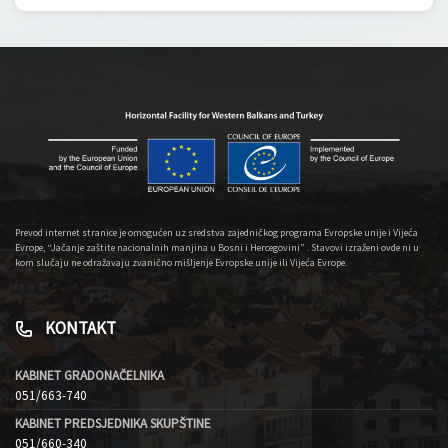
Prevod internet stranice je omogućen uz sredstva zajedničkog programa Evropske unije i Vijeća
Evrope, “Jačanje zaštite nacionalnih manjina u Bosni i Hercegovini” . Stavovi izraženi ovde ni u
kom slučaju ne odražavaju zvanično mišljenje Evropske unije ili Vijeća Evrope.
KONTAKT
KABINET GRADONAČELNIKA
051/663-740
KABINET PREDSJEDNIKA SKUPŠTINE
051/660-340