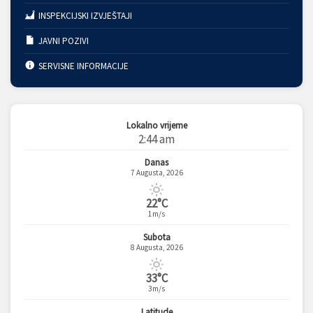
INSPEKCIJSKI IZVJEŠTAJI
JAVNI POZIVI
SERVISNE INFORMACIJE
Lokalno vrijeme
2:44 am
Danas
7 Augusta, 2026
22°C
1m/s
Subota
8 Augusta, 2026
33°C
3m/s
Latitude