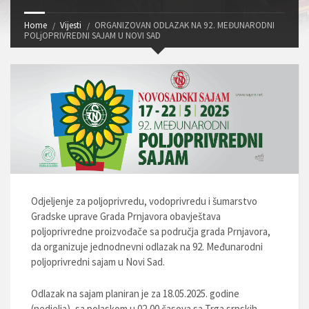
Home
Vijesti
ORGANIZOVAN ODLAZAK NA 92. MEĐUNARODNI
POLjOPRIVREDNI SAJAM U NOVI SAD
Odjeljenje za poljoprivredu, vodoprivredu i šumarstvo
Gradske uprave Grada Prnjavora obavještava
poljoprivredne proizvođače sa područja grada Prnjavora,
da organizuje jednodnevni odlazak na 92. Međunarodni
poljoprivredni sajam u Novi Sad.
Odlazak na sajam planiran je za 18.05.2025. godine
(nedjelja), sa polaskom u 02,00 časova sa Trga srpskih