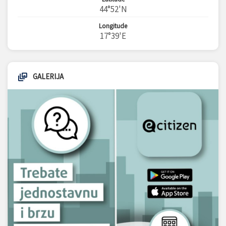
44°52'N
Longitude
17°39'E
GALERIJA