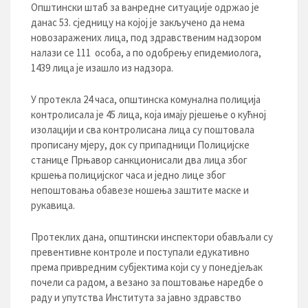
Општински штаб за ванредне ситуације одржао је
данас 53. сједницу на којој је закључено да нема
новозаражених лица, под здравственим надзором
налази се 111 особа, а по одобрењу епидемиолога,
1439 лица је изашло из надзора.
У протекла 24 часа, општинска комунална полиција
контролисала је 45 лица, која имају рјешење о кућној
изолацији и сва контролисана лица су поштовала
прописану мјеру, док су припадници Полицијске
станице Прњавор санкционисали два лица због
кршења полицијског часа и једно лице због
непоштовања обавезе ношења заштите маске и
рукавица.
Протеклих дана, општински инспектори обављали су
превентивне контроле и поступали едукативно
према привредним субјектима који су у понедјељак
почели са радом, а везано за поштовање наредбе о
раду и упутства Института за јавно здравство