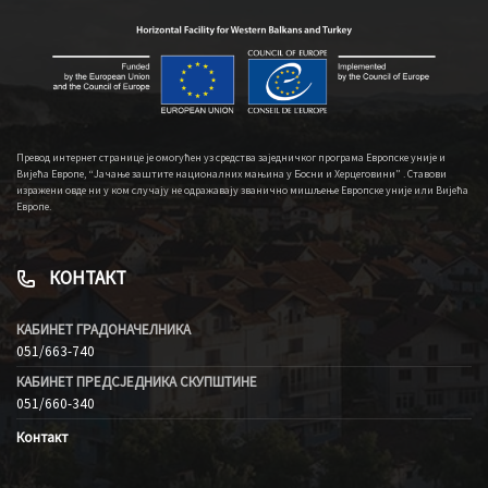
Превод интернет странице је омогућен уз средства заједничког програма Европске уније и
Вијећа Европе, “Јачање заштите националних мањина у Босни и Херцеговини” . Ставови
изражени овде ни у ком случају не одражавају званично мишљење Европске уније или Вијећа
Европе.
КОНТАКТ
КАБИНЕТ ГРАДОНАЧЕЛНИКА
051/663-740
КАБИНЕТ ПРЕДСЈЕДНИКА СКУПШТИНЕ
051/660-340
Контакт