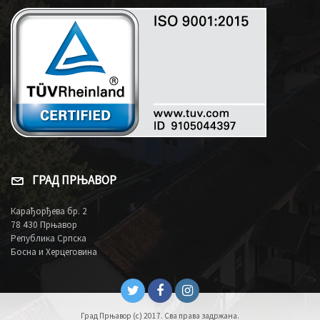
ГРАД ПРЊАВОР
Карађорђева бр. 2
78 430 Прњавор
Република Српска
Босна и Херцеговина
Град Прњавор (c) 2017. Сва права задржана.