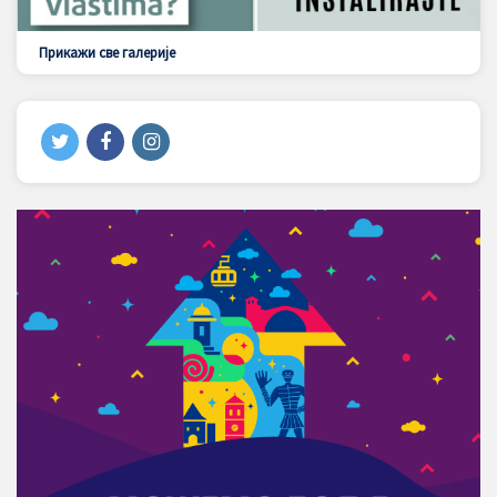
Прикажи све галерије