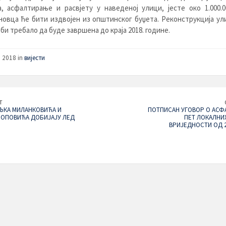
, асфалтирање и расвјету у наведеној улици, јесте око 1.000.
новца ће бити издвојен из општинског буџета. Реконструкција у
и требало да буде завршена до краја 2018. године.
, 2018 in
вијести
T
ЉКА МИЛАНКОВИЋА И
ПОТПИСАН УГОВОР О АС
ПОПОВИЋА ДОБИЈАЈУ ЛЕД
ПЕТ ЛОКАЛНИХ
ВРИЈЕДНОСТИ ОД 2