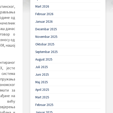
инског,
Mart 2026
прављања
Februar 2026
 године од
Januar 2026
начелник
аш данас
Decembar 2025
уговор о
Novembar 2025
износу од
Oktobar 2025
КМ, нашој
Septembar 2025
August 2025
нтираног
Juli 2025
Х, јесте
система
Juni 2025
 пружања
Maj 2025
ономског
April 2025
имати за
рађане на
Mart 2025
е већу
Februar 2025
овјерења
рађана и
Januar 2025