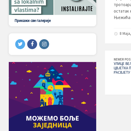
тротоара
остатак 
Њежића б
Прикажи све галерије
8 Maja
NEWER POS
УЛИЦE ВЕ
ЦВЈЕТКА 
РАСВЈЕТУ