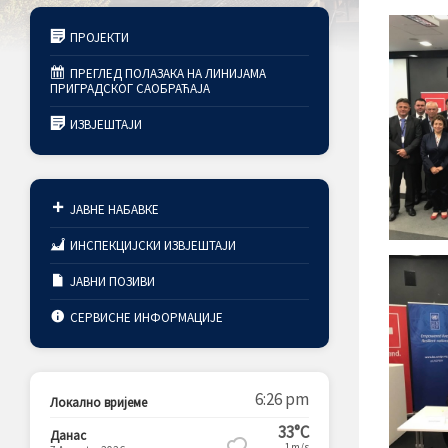
ПРОЈЕКТИ
ПРЕГЛЕД ПОЛАЗАКА НА ЛИНИЈАМА
ПРИГРАДСКОГ САОБРАЋАЈА
ИЗВЈЕШТАЈИ
ЈАВНЕ НАБАВКЕ
ИНСПЕКЦИЈСКИ ИЗВЈЕШТАЈИ
ЈАВНИ ПОЗИВИ
СЕРВИСНЕ ИНФОРМАЦИЈЕ
6:26 pm
Локално вријеме
33°C
Данас
1m/s