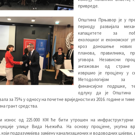
привреде.
Општина Прњавор је у пр
периоду развијала меха
капацитете за поб
еколошког и економског у
кроз доношење нових 
планова, правилника, пр
уговора. Независни проц
ангажован од стране У
извршио је процјену у с
Методологијом за д
финансијске подршке, т
одлуку да је Општина 
ала за 75% у односу на почетне вриједности из 2016. године и тиме
на грант средства.
и износ од 225.000 КМ ће бити утрошен на инфраструктурни 
рукције улице Вида Њежића. На основу процјене, укупна вр
, који подразумијева замјену канализационих и водоводних цијеви,