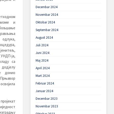
Decembar 2024
Novembar 2024
етходном
низме и
Oktobar 2024
ољшање
Septembar 2024
прављања
August 2024
одлука,
оцедура,
Juli 2024
јенитељ,
Juni 2024
НДП-ја,
Maj 2024
кладу са
одјелу
April 2024
е донио
Mart 2024
Прњавор
Februar 2024
 освојила
Januar 2024
Decembar 2023
пројекат
Novembar 2023
иједност
 изградњу
Oktobar 2023