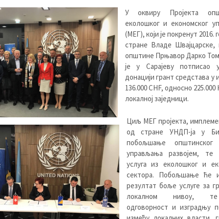
У оквиру Пројекта општ
еколошког и економског у
(МЕГ), који је покренут 2016.
стране Владе Швајцарске, 
општине Прњавор Дарко Том
је у Сарајеву потписао 
донацији грант средстава у 
136.000 CHF, односно 225.000 
локалној заједници.
Циљ МЕГ пројекта, имплеме
од стране УНДП-ја у Би
побољшање општинског 
управљања развојем, те
услуга из еколошког и ек
сектора. Побољшање ће 
резултат боље услуге за г
локалном нивоу, т
одговорност и изградњу п
између локалних власти, г