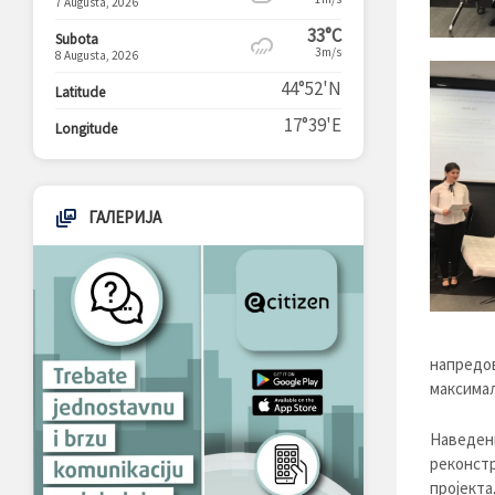
7 Augusta, 2026
33°C
Subota
3m/s
8 Augusta, 2026
44°52'N
Latitude
17°39'E
Longitude
ГАЛЕРИЈА
напредов
максимал
Наведен
реконст
пројекта