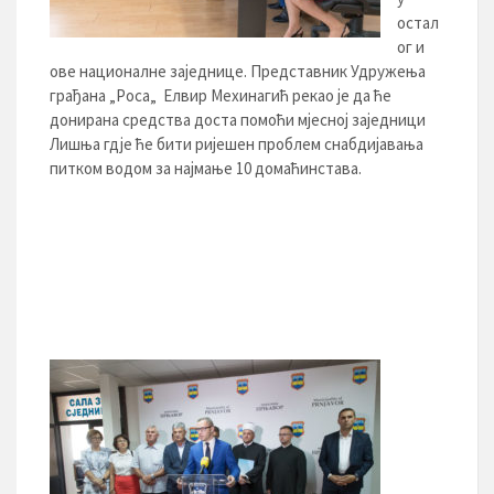
остал
ог и
ове националне заједнице. Представник Удружења
грађана „Роса„ Елвир Мехинагић рекао је да ће
донирана средства доста помоћи мјесној заједници
Лишња гдје ће бити ријешен проблем снабдијавања
питком водом за најмање 10 домаћинстава.