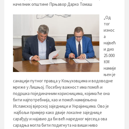
начелник општине Прњавор Дарко Томаш
„Од
тог
износ
а
највећ
и дио
25.000
КМ
намије
њен је
санацији путног правца у Коњуховцима и водоводне
мреже у Лишњој. Посебну важност има помоћ и
подршка појединачним корисницима, којима ће она
бити најпотребнија, као и помоћ намијењена
Исламској вјерској заједници и Украјинцима. Ово је
најбољи примјер како двије локалне заједнице
сарађују и најавио да би већ наредног мјесеца ова
сарадња могла бити подигнута на виши ниво