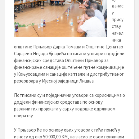
данас
у
прису
ству
начел
ника
општине Прњавор Дарка Томаша и Општине Ценатар
Сарајево Неџада Ајнаџића потисани уговори о додјели
финансијских средстава Општини Прњавор за
финансирање санације оштећене путне комуникације
у Коњуховцима и санације каптаже и дистрибутивног
резервоара у Мјесној заједници Лишња.
Потписани су и појединачни уговори са корисницима о
додјели финансијских средстава по основу
различитих пројеката у сврху подршке одрживом
повратку.
У Прњавор ће по основу ових уговора стићи помоћ у
износу од око 50.000,00 КМ, нагласио је овом приликом