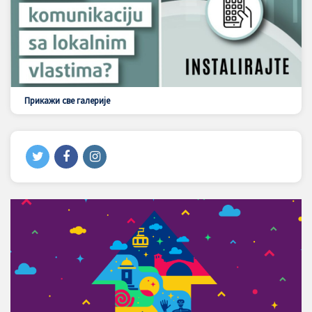
Прикажи све галерије