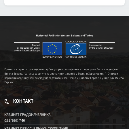
Превод интернет странице је омогућен уз средства заједничког програма Европске уније и
Вијећа Европе, “Јачање заштите националних мањина у Босни и Херцеговини” . Ставови
изражени овде ни у ком случају не одражавају званично мишљење Европске уније или Вијећа
Европе.
КОНТАКТ
КАБИНЕТ ГРАДОНАЧЕЛНИКА
051/663-740
КАБИНЕТ ПРЕДСЈЕДНИКА СКУПШТИНЕ