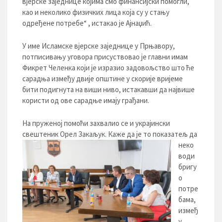
вјерске заједнице којима смо финансијски помогли,
као и неколико физичких лица која су у стању
одређене потребе“ , истакао је Ајнаџић.
У име Исламске вјерске заједнице у Прњавору,
потписивању уговора присуствовао је главни имам
Фикрет Челенка који је изразио задовољство што ће
сарадња између двије општине у скорије вријеме
бити подигнута на виши ниво, истакавши да највише
користи од ове сарадње имају грађани.
На пруженој помоћи захвалио се и украјински
свештеник Орел Закаљук. Каже да је то показатељ
да
неко
води
бригу
о
потре
бама,
измеђ
у