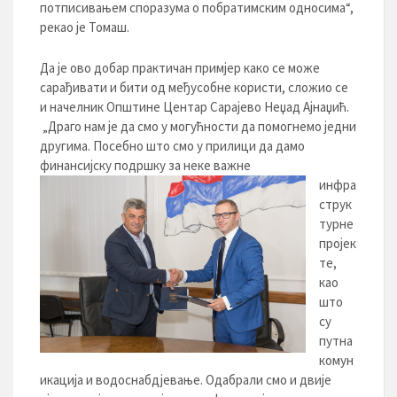
потписивањем споразума о побратимским односима“,
рекао је Томаш.
Да је ово добар практичан примјер како се може
сарађивати и бити од међусобне користи, сложио се
и начелник Општине Центар Сарајево Неџад Ајнаџић.
„Драго нам је да смо у могућности да помогнемо једни
другима. Посебно што смо у прилици да дамо
финансијску подршку за неке
важне
инфра
струк
турне
пројек
те,
као
што
су
путна
комун
икација и водоснабдјевање. Одабрали смо и двије