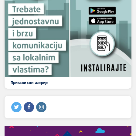
Прикажи све галерије