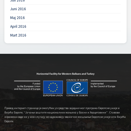
Juli 2016
Juni 2016
Maj 2016
April 2016
Mart 2016
Превод интернет странице је омогућен уз средства заједничког програма Европске уније и
Вијећа Европе, “Јачање заштите националних мањина у Босни и Херцеговини” . Ставови
изражени овде ни у ком случају не одражавају званично мишљење Европске уније или Вијећа
Европе.