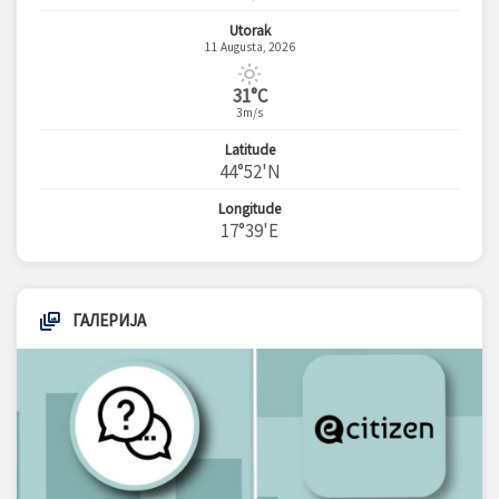
Utorak
11 Augusta, 2026
31°C
3m/s
Latitude
44°52'N
Longitude
17°39'E
ГАЛЕРИЈА