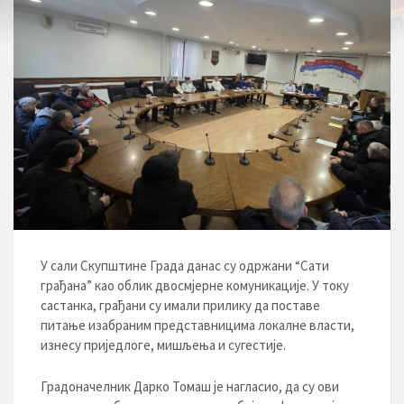
У сали Скупштине Града данас су одржани “Сати
грађана” као облик двосмјерне комуникације. У току
састанка, грађани су имали прилику да поставе
питање изабраним представницима локалне власти,
изнесу приједлогe, мишљења и сугестијe.
Градоначелник Дарко Томаш је нагласио, да су ови