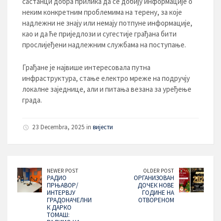
састанци добра прилика да се добију информације о
неким конкретним проблемима на терену, за које
надлежни не знају или немају потпуне информације,
као и да ће приједлози и сугестије грађана бити
прослијеђени надлежним службама на поступање.
Грађанe је највише интересовала путна
инфраструктура, стање електро мреже на подручју
локалне заједнице, али и питања везана за уређење
града.
23 Decembra, 2025 in
вијести
NEWER POST
OLDER POST
РАДИО
ОРГАНИЗОВАН
ПРЊАВОР/
ДОЧЕК НОВЕ
ИНТЕРВЈУ
ГОДИНЕ НА
ГРАДОНАЧЕЛНИ
ОТВОРЕНОМ
К ДАРКО
ТОМАШ: