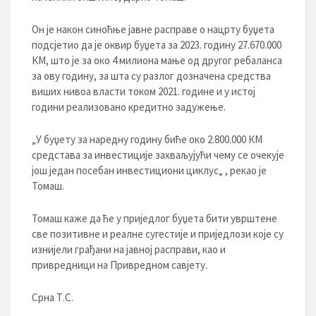
Он је након синоћње јавне расправе о нацрту буџета
подсјетио да је оквир буџета за 2023. годину 27.670.000
КМ, што је за око 4 милиона мање од другог ребаланса
за ову годину, за шта су разлог дозначена средства
виших нивоа власти током 2021. године и у истој
години реализовано кредитно задужење.
„У буџету за наредну годину биће око 2.800.000 КМ
средстава за инвестиције захваљујући чему се очекује
још један посебан инвестициони циклус„ , рекао је
Томаш.
Томаш каже да ће у приједлог буџета бити уврштене
све позитивне и реалне сугестије и приједлози које су
изнијели грађани на јавној расправи, као и
привредници на Привредном савјету.
Срна Т.С.