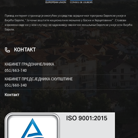
Превод интернет странице је омогућен уз средства заједничког програма Европске уније и
Вијећа Европе, “Јачање заштите националних мањина у Босни и Херцеговини” . Ставови
изражени овде ни у ком случају не одражавају званично мишљење Европске уније или Вијећа
Европе.
КОНТАКТ
КАБИНЕТ ГРАДОНАЧЕЛНИКА
051/663-740
КАБИНЕТ ПРЕДСЈЕДНИКА СКУПШТИНЕ
051/660-340
Контакт