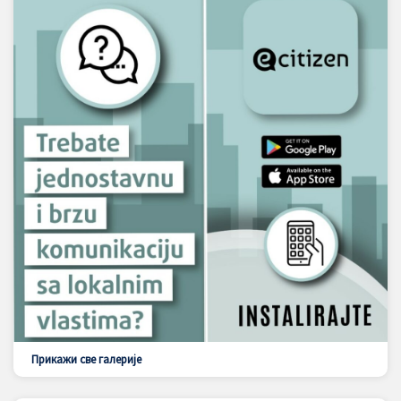
Прикажи све галерије