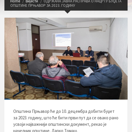
Home
Вијести
ОДРЖАНА ЈАВНА РАСПРАВА О НАЦРТУ БУЏЕТА
ОПШТИНЕ ПРЊАВОР ЗА 2023. ГОДИНУ
Општина Прњавор ће до 10. децембра добити буџет
за 2023. годину, што ће бити први пут да се овако рано
усвоји најважнији општински документ, рекао је
начелник општине, Дарко Томаш.