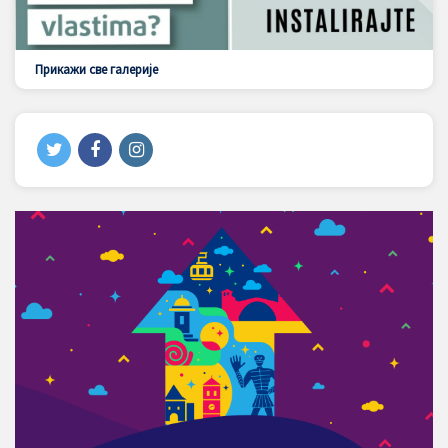
Прикажи све галерије