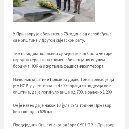
У Прњавору је обиљежено 78 година од ослобођења
ове општине у Другом свјетском рату.
Тим поводом положени су вијенци код биста четири
народна хероја и на спомен обиљежју погинулим
борцима НОР-а и жртвама фашистичког терора.
Начелник општине Прњавор Дарко Томаш рекао је да
је у НОР-у учествовало 4.500 бораца са подручја ове
општине, да је погинуло више од 700, а рањено 1.200.
Он је навео да је након 10. јула 1943. године Прњавор
био слободан 626 дана.
Предсједник Општинског одбора СУБНОР-а Прњавор