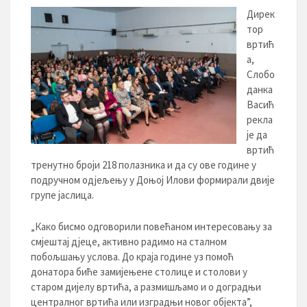
Дирек
тор
вртић
а,
Слобо
данка
Васић
рекла
је да
вртић
тренутно броји 218 полазника и да су ове године у
подручном одјељењу у Доњој Илови формирали двије
групе јаслица.
„Како бисмо одговорили повећаном интересовању за
смјештај дјеце, активно радимо на сталном
побољшању услова. До краја године уз помоћ
донатора биће замијењене столице и столови у
старом дијелу вртића, а размишљамо и о доградњи
централног вртића или изградњи новог објекта”,