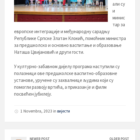
али су
и
минис
тар за
европске интеграције и међународну сарадњу
Републике Српске Златан Клокић, помоћник министра
за предшколско и основно васпитање и образовање
Наташа Цвијановић и други гости.
У културно-забавном дијелу програма наступили су
полазници ове предшколске васпитно-образовне
установе, уручене су захвалнице људима који су
помогли развоју вртића, а приказан је и филм
посвећен јубилеју.
1 Novembra, 2023 in
вијести
NEWER POST
OLDER POST