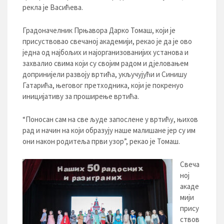
рекла је Васићева.
Градоначелник Прњавора Дарко Томаш, који је
присуствовао свечаној академији, рекао је да је ово
једна од најбољих и најорганизованијих установа и
захвалио свима који су својим радом и дјеловањем
допринијели развоју вртића, укључујући и Синишу
Гатарића, његовог претходника, који је покренуо
иницијативу за проширење вртића.
“Поносан сам на све људе запослене у вртићу, њихов
рад и начин на који образују наше малишане јер су им
они након родитеља први узор”, рекао је Томаш.
Свеча
ној
акаде
мији
прису
ствов