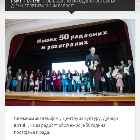
Home
Вијести
ОБИЉЕЖЕНО 50 ГОДИНА ПОСТОЈАЊА
ДЈЕЧИЈЕГ ВРТИЋА “НАША РАДОСТ”
Свечаном академијом у Центру за културу, Дјечији
вртић „Наша радост“ обиљежио је 50 година
постојања и рада.