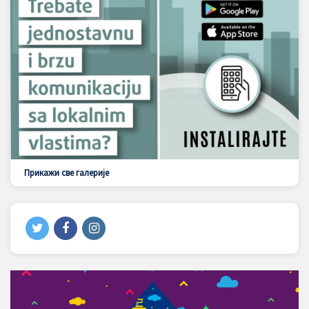
Прикажи све галерије