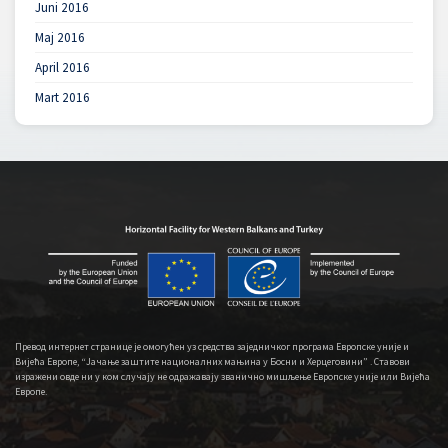
Juni 2016
Maj 2016
April 2016
Mart 2016
Превод интернет странице је омогућен уз средства заједничког програма Европске уније и
Вијећа Европе, “Јачање заштите националних мањина у Босни и Херцеговини” . Ставови
изражени овде ни у ком случају не одражавају званично мишљење Европске уније или Вијећа
Европе.