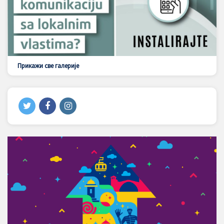
Прикажи све галерије