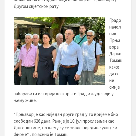
Другом свјетском рату.
Градо
начел
ник
Прња
вора
Дарко
Томаш
каже
да се
не
смије
заборавити историја која прати Град и људе који у
њему живе.
“Прњавор је као ниједан други град у то вријеме био
слободан 626 дана. Раније је 10. јул прослављан као
Дан општине, по њему су се звале поједине улице и
фирме” , појаснио је Томаш.