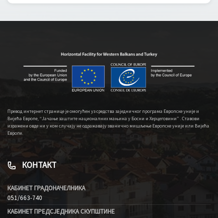
Превод интернет странице је омогућен уз средства заједничког програма Европске уније и
Вијећа Европе, “Јачање заштите националних мањина у Босни и Херцеговини” . Ставови
изражени овде ни у ком случају не одражавају званично мишљење Европске уније или Вијећа
Европе.
КОНТАКТ
КАБИНЕТ ГРАДОНАЧЕЛНИКА
051/663-740
КАБИНЕТ ПРЕДСЈЕДНИКА СКУПШТИНЕ