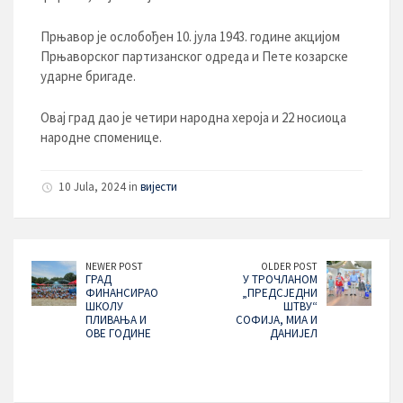
Прњавор је ослобођен 10. јула 1943. године акцијом
Прњаворског партизанског одреда и Пете козарске
ударне бригаде.
Овај град дао је четири народна хероја и 22 носиоца
народне споменице.
10 Jula, 2024 in
вијести
NEWER POST
OLDER POST
ГРАД
У ТРОЧЛАНОМ
ФИНАНСИРАО
„ПРЕДСЈЕДНИ
ШКОЛУ
ШТВУ“
ПЛИВАЊА И
СОФИЈА, МИА И
ОВЕ ГОДИНЕ
ДАНИЈЕЛ