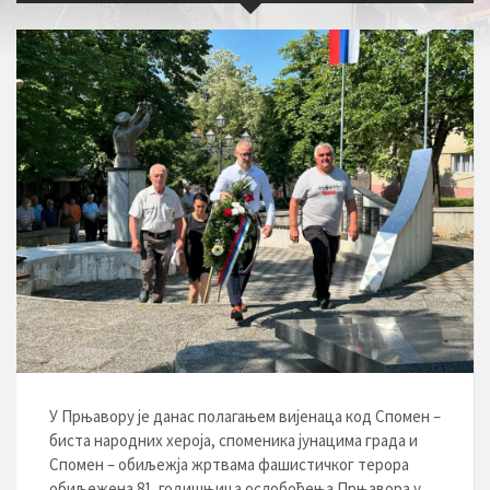
У Прњавору је данас полагањем вијенаца код Спомен –
биста народних хероја, споменика јунацима града и
Спомен – обиљежја жртвама фашистичког терора
обиљежена 81. годишњица ослобођења Прњавора у