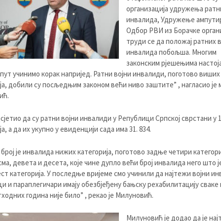
организација удружења ратн
инвалида, Удружење ампути
Одбор РВИ из Борачке орган
труди се да положај ратних 
инвалида побољша. Многим
законским рјешењима настој
 пут учинимо корак напријед. Ратни војни инвалиди, поготово виших
ја, добили су посљедњим законом већи ниво заштите” , нагласио је
ић.
дсјетио да су ратни војни инвалиди у Републици Српској сврстани у 
а, а да их укупно у евиденцији сада има 31. 834.
 број је инвалида нижих категорија, поготово задње четири категори
сма, девета и десета, које чине дупло већи број инвалида него што ј
ст категорија. У последње вријеме смо учинили да најтежи војни ин
и и параплегичари имају обезбјеђену бањску рехабилитацију сваке 
ходних година није било” , рекао је Милуновић.
Милуновић је додао да је на