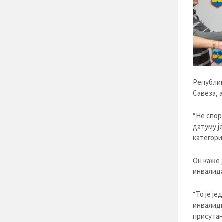
Републик
Савеза, 
“Не спор
датуму ј
категориј
Он каже 
инвалида
“То је ј
инвалиди
присутан