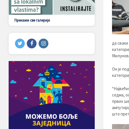
Прикажи све галерије
да сваки
категори
Милунов
Он је по
категориј
“Највећи
седма, о
првих ше
ампутирц
што прет