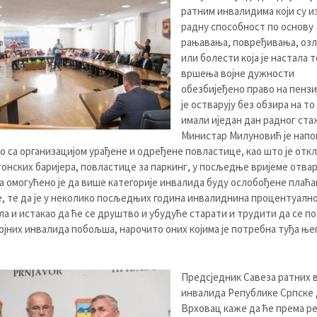
ратним инвалидима који су и
радну способност по основу
рањавања, повређивања, оз
или болести која је настала 
вршења војне дужности
обезбијеђено право на пензиј
је остварују без обзира на то
имали иједан дан радног ста
Министар Милуновић је напо
но са организацијом урађене и одређене повластице, као што је от
онских баријера, повластице за паркинг, у посљедње вријеме отва
а омогућено је да више категорије инвалида буду ослобођене плаћ
, те да је у неколико посљедњих година инвалиднина процентуалн
ла и истакао да ће се друштво и убудуће старати и трудити да се п
ојних инвалида побољша, нарочито оних којима је потребна туђа њег
Предсједник Савеза ратних в
инвалида Републике Српске 
Врховац каже да ће према р