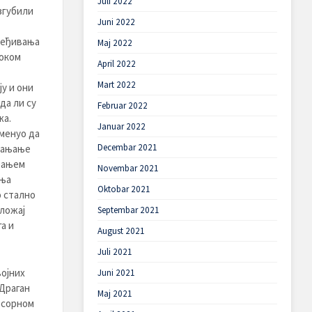
Juli 2022
згубили
Juni 2022
леђивања
Maj 2022
током
April 2022
Mart 2022
у и они
 да ли су
Februar 2022
жа.
Januar 2022
менуо да
Decembar 2021
клањање
рањем
Novembar 2021
ања
Oktobar 2021
о стално
оложај
Septembar 2021
а и
August 2021
Juli 2021
ојних
Juni 2021
Драган
Maj 2021
есорном