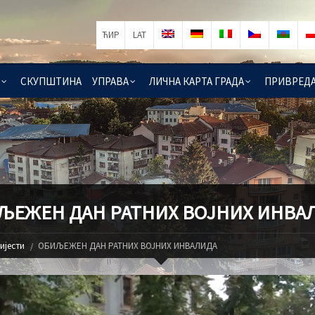
ЋИР
LAT
СКУПШТИНА
УПРАВА
ЛИЧНА КАРТА ГРАДА
ПРИВРЕД
ЉЕЖЕН ДАН РАТНИХ ВОЈНИХ ИНВА
ијести
ОБИЉЕЖЕН ДАН РАТНИХ ВОЈНИХ ИНВАЛИДА