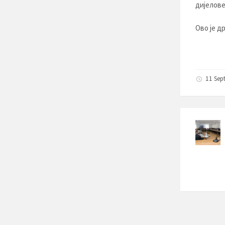
дијелове
Ово је д
11 Sep