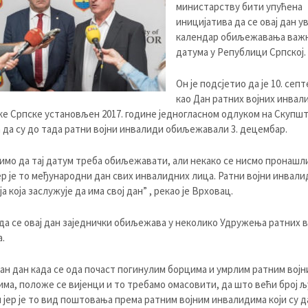
министарству бити упућена
иницијатива да се овај дан у
календар обиљежавања важ
датума у Републици Српској.
Он је подсјетио да је 10. сеп
као Дан ратних војних инвал
е Српске установљен 2017. године једногласном одлуком на Скупш
а да су до тада ратни војни инвалиди обиљежавали 3. децембар.
имо да тај датум треба обиљежавати, али некако се нисмо пронашли
ер је то међународни дан свих инвалидних лица. Ратни војни инвали
а која заслужује да има свој дан” , рекао је Врховац.
да се овај дан заједнички обиљежава у неколико Удружења ратних в
.
едан дан када се ода почаст погинулим борцима и умрлим ратним војн
ма, положе се вијенци и то требамо омасовити, да што већи број 
 јер је то вид поштовања према ратним војним инвалидима који су д