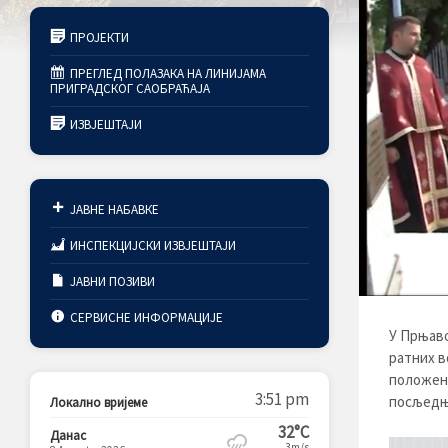
ПРОЈЕКТИ
ПРЕГЛЕД ПОЛАЗАКА НА ЛИНИЈАМА
ПРИГРАДСКОГ САОБРАЋАЈА
ИЗВЈЕШТАЈИ
ЈАВНЕ НАБАВКЕ
ИНСПЕКЦИЈСКИ ИЗВЈЕШТАЈИ
ЈАВНИ ПОЗИВИ
СЕРВИСНЕ ИНФОРМАЦИЈЕ
У Прњаво
ратних в
положено
3:51 pm
посљедње
Локално вријеме
32°C
Данас
3m/s