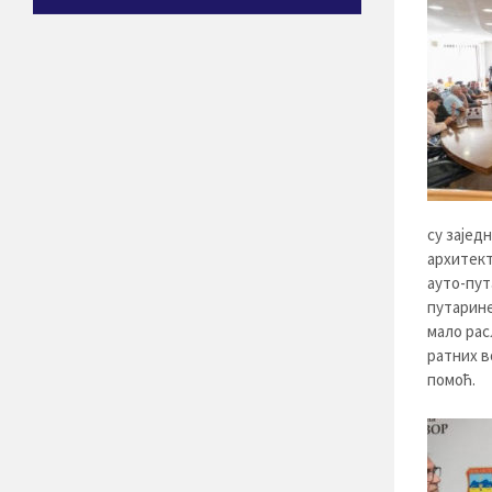
су зајед
архитект
ауто-пут
путарине
мало рас
ратних в
помоћ.