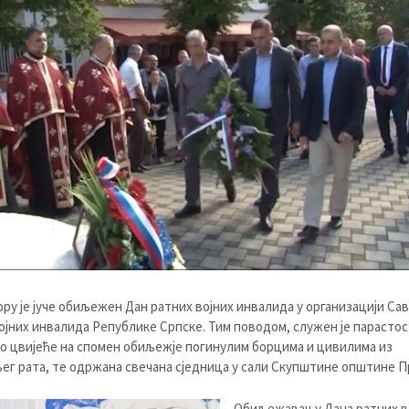
ру је јуче обиљежен Дан ратних војних инвалида у организацији Са
ојних инвалида Републике Српске. Тим поводом, служен је парастос
 цвијеће на спомен обиљежје погинулим борцима и цивилима из
г рата, те одржана свечана сједница у сали Скупштине општине П
Обиљежавању Дана ратних в