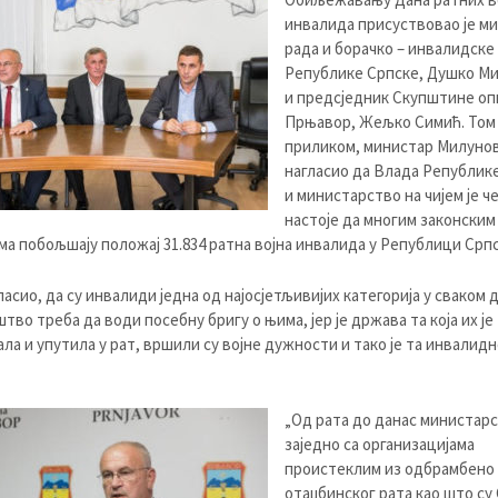
инвалида присуствовао је м
рада и борачко – инвалидске
Републике Српске, Душко М
и предсједник Скупштине о
Прњавор, Жељко Симић. Том
приликом, министар Милунов
нагласио да Влада Републик
и министарство на чијем је че
настоје да многим законским
а побољшају положај 31.834 ратна војна инвалида у Републици Српс
гласио, да су инвалиди једна од најосјетљивијих категорија у сваком
штво треба да води посебну бригу о њима, јер је држава та која их је
ла и упутила у рат, вршили су војне дужности и тако је та инвалидн
„Од рата до данас министар
заједно са организацијама
проистеклим из одбрамбено 
отаџбинског рата као што су