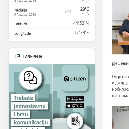
8 Augusta, 2026
29°C
Nedjelja
4m/s
9 Augusta, 2026
44°52'N
Latitude
17°39'E
Longitude
ГАЛЕРИЈА
рјешењим
Он је на
и да дру
мобилиса
настала.