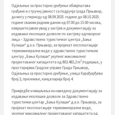
Одјељење за просторно уређење обавјештава
грађане и стручну јавност са подручја града Прњавор,
да могу у периоду од 08.09.2025. године до 08.10.2025.
године сваким радним даном од 07.00 до 15.00 часова,
извршити јавни увид у захтјев и документацију за
издавање еколошке дозволе по захтјеву одговорног
лица – Здравствено туристичког центра „Бања
Кулаши“ д.о.о. Прњавор, за пројекат експлоатације
термоминералне воде у здравствено туристичком
центру „Бања Кулаши“ укупног максималног
2
пројектованог капацитета од 802.483,2 m
/годишње, у
просторијама Градске управе Града Прњавор,
Одјељења за просторно уређење, улица Карађорђева
број 2, приземље, канцеларија број 4.
Примједбе и мишљења на наведену документацију за
издавање еколошке дозволе за Здравствено
туристички центар „Бања Кулаши“ д.о.о. Прњавор, за
пројекат експлоатације термоминералне воде,
укупног максималног пројектованог капацитета од