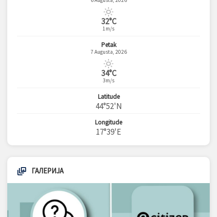
6 Augusta, 2026
32°C
1m/s
Petak
7 Augusta, 2026
34°C
3m/s
Latitude
44°52'N
Longitude
17°39'E
ГАЛЕРИЈА