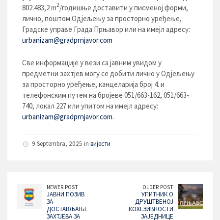
2
802.483,2 m
/годишње доставити у писменој форми,
лично, поштом Одјељењу за просторно уређење,
Градске управе Града Прњавор или на имејл адресу:
urbanizam@gradprnjavor.com
Све информације у вези са јавним увидом у
предметни захтјев могу се добити лично у Одјељењу
за просторно уређење, канцеларија број 4. и
телефонским путем на бројеве 051/663-162, 051/663-
740, локал 227 или упитом на имејл адресу:
urbanizam@gradprnjavor.com
.
9 Septembra, 2025 in
вијести
NEWER POST
OLDER POST
ЈАВНИ ПОЗИВ
УПИТНИК О
ЗА
ДРУШТВЕНОЈ
ДОСТАВЉАЊЕ
КОХЕЗИВНОСТИ
ЗАХТЈЕВА ЗА
ЗАЈЕДНИЦЕ