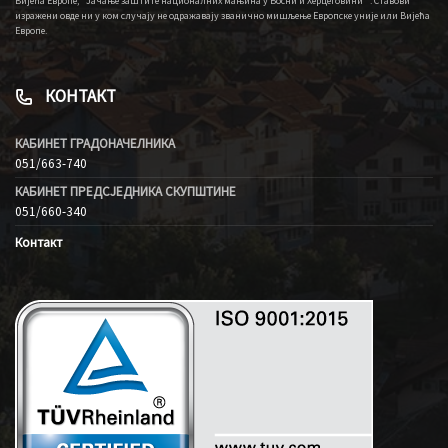
Вијећа Европе, “Јачање заштите националних мањина у Босни и Херцеговини” . Ставови
изражени овде ни у ком случају не одражавају званично мишљење Европске уније или Вијећа
Европе.
КОНТАКТ
КАБИНЕТ ГРАДОНАЧЕЛНИКА
051/663-740
КАБИНЕТ ПРЕДСЈЕДНИКА СКУПШТИНЕ
051/660-340
Контакт