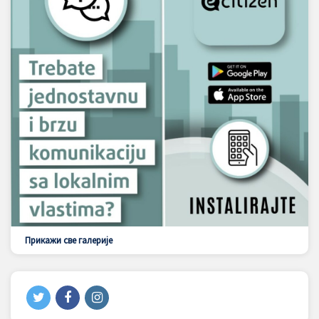
Прикажи све галерије