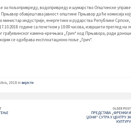
е за пољопривреду, водопривреду и шумарство Општинске управе
Прњавор обавјештава јавност oпштине Прњавор да ће комисија коју
 министар индустрије, енергетике и рударства Републике Српске, 
 17.10.2018. године са почетком у 10:00 часова, извршити преглед на
г грађевинског камена-кречњака „Грич“ код Прњавора, ради донош
којим се одобрава експлоатационо поље „Грич“.
obra, 2018 in
вијести
T
OLDER POST
ТЕЊЕ
ПРЕДСТАВА „ФРЕНКИ И
ЏОНИ“ СУТРА У ЦЕНТРУ ЗА
КУЛТУРУ