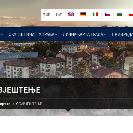
ЋИР
LAT
СКУПШТИНА
УПРАВА
ЛИЧНА КАРТА ГРАДА
ПРИВРЕД
ВЈЕШТЕЊЕ
ијести
ОБАВЈЕШТЕЊЕ