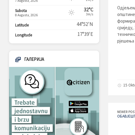
7 Augusta, 2026
Одјељењ
32°C
Subota
општине 
3m/s
8 Augusta, 2026
формирао
44°52'N
Latitude
сриједу,
17°39'E
техничко
Longitude
рјешења 
ГАЛЕРИЈА
15 Okt
NEWER POS
ОБАВЈЕШ