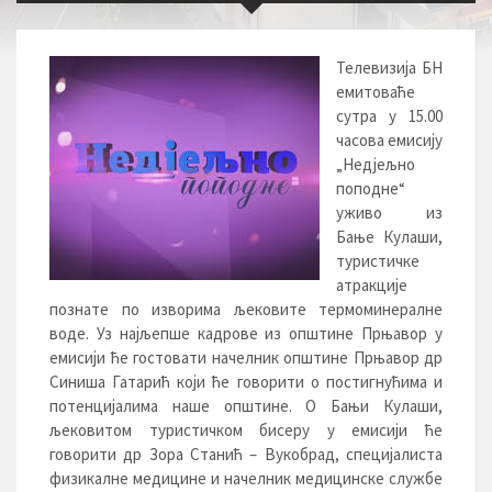
Телевизија БН
емитоваће
сутра у 15.00
часова емисију
„Недјељно
поподне“
уживо из
Бање Кулаши,
туристичке
атракције
познате по изворима љековите термоминералне
воде. Уз најљепше кадрове из општине Прњавор у
емисији ће гостовати начелник општине Прњавор др
Синиша Гатарић који ће говорити о постигнућима и
потенцијалима наше општине. О Бањи Кулаши,
љековитом туристичком бисеру у емисији ће
говорити др Зора Станић – Вукобрад, специјалиста
физикалне медицине и начелник медицинске службе