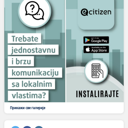
Прикажи све галерије