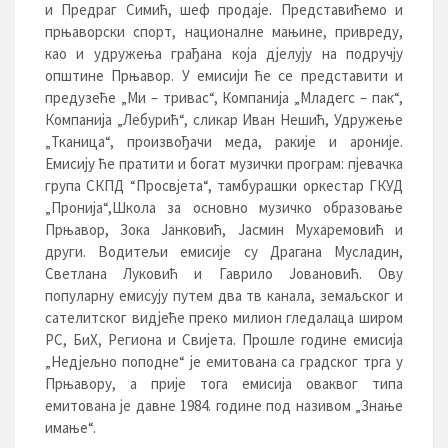
и Предраг Симић, шеф продаје. Представићемо и
прњаворски спорт, националне мањине, привреду,
као и удружења грађана која дјелују на подручју
општине Прњавор. У емисији ће се представити и
предузеће „Ми – тривас“, Компанија „Младегс – пак“,
Компанија „Лебурић“, сликар Иван Нешић, Удружење
„Тканица“, произвођачи меда, ракије и ароније.
Емисију ће пратити и богат музички програм: пјевачка
група СКПД “Просвјета“, тамбурашки оркестар ГКУД
„Пронија“,Школа за основно музичко образовање
Прњавор, Зока Јанковић, Јасмин Мухаремовић и
други. Водитељи емисије су Драгана Мусладин,
Светлана Луковић и Гаврило Јовановић. Ову
популарну емисују путем два тв канала, земаљског и
сателитског видјеће преко милион гледалаца широм
РС, БиХ, Региона и Свијета. Прошле године емисија
„Недјељно поподне“ је емитована са градског трга у
Прњавору, а прије тога емисија оваквог типа
емитована је давне 1984. године под називом „Знање
имање“.