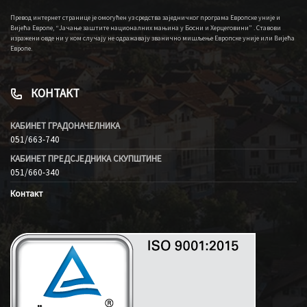
Превод интернет странице је омогућен уз средства заједничког програма Европске уније и
Вијећа Европе, “Јачање заштите националних мањина у Босни и Херцеговини” . Ставови
изражени овде ни у ком случају не одражавају званично мишљење Европске уније или Вијећа
Европе.
КОНТАКТ
КАБИНЕТ ГРАДОНАЧЕЛНИКА
051/663-740
КАБИНЕТ ПРЕДСЈЕДНИКА СКУПШТИНЕ
051/660-340
Контакт