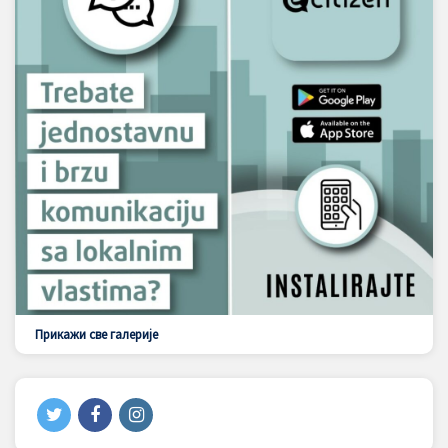
Прикажи све галерије