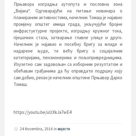
Прњавора изградња аутопута и пословна зона
„Вијака“. Одговарајући на питање новинара о
планираним активностима, начелник Томаш је најавио
промјену општег имиџа града, укључујући бројне
инфрастуктурне пројекте, изградњу кружног тока,
пјешачких стаза, затварање главне улице и друго.
Начелник је најавио и посебну бригу за младе и
надарене људе, те већу бригу о социјалним
категоријама, пензионерима и пољопривредницима.
Изузетно сам задовољан са изборним резултатом и
обећавам грађанима да ћу оправдати подршку коју
сам добио, рекао је начелник општине Прњавор Дарко
Томаш.
https://youtu.be/uIzXkJa7wE4
24 Novembra, 2016 in
вијести