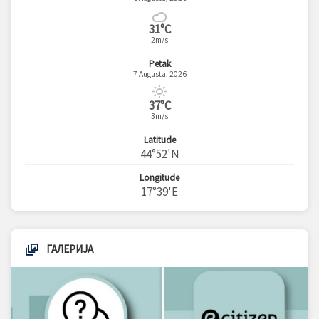
31°C
2m/s
Petak
7 Augusta, 2026
37°C
3m/s
Latitude
44°52'N
Longitude
17°39'E
ГАЛЕРИЈА