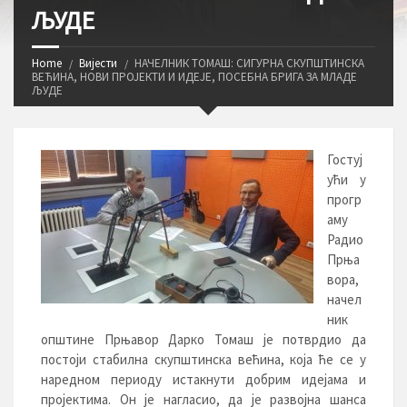
ЉУДЕ
Home
Вијести
НАЧЕЛНИК ТОМАШ: СИГУРНА СКУПШТИНСКА
ВЕЋИНА, НОВИ ПРОЈЕКТИ И ИДЕЈЕ, ПОСЕБНА БРИГА ЗА МЛАДЕ
ЉУДЕ
Гостуј
ући у
прогр
аму
Радио
Прња
вора,
начел
ник
општине Прњавор Дарко Томаш је потврдио да
постоји стабилна скупштинска већина, која ће се у
наредном периоду истакнути добрим идејама и
пројектима. Он је нагласио, да је развојна шанса