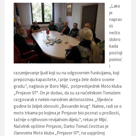
„Lako
je
naprav
iti
nešto
dobro
kada
postoji
pomoć
i
razumijevanje ljudi koji su na odgovornim funkcijama, koji
prepoznaju kapacitete, i prije svega žele dobro svome
gradu.“, naglasio je Boro Mijić, potpredsjednik Moto kluba
„Prnjavor 07“. On je dodao, da su sa načelnikom Tomašem
razgovarali o nekim narednim aktivnostima. „Sljedeće
godine bi željeli obnoviti „Bevandin krug“. Naime, radi se o
moto trkama po kojima je Prnjavor bio poznat u prošlosti,
tačnije o njihovom revijalnom dijelu.“, rekao je Mijić.
Načelnik opštine Prnjavor, Darko Tomaš čestitao je
članovima Moto kluba „Prnjavor 07“, na uspješnoj