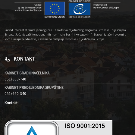
Prevod internet stranice je omogućen uz sredstva zajedničkog programa Evropske unije i Vijeća
Evrope, “Jačanje zaštite nacionalnih manjina u Bosni i Hercegovini” . Stavovi izraženi ovde ni u
kom slučaju ne odražavaju zvanično mišljenje Evropske unije ili Vijeća Evrope.
KONTAKT
KABINET GRADONAČELNIKA
051/663-740
KABINET PREDSJEDNIKA SKUPŠTINE
051/660-340
Kontakt