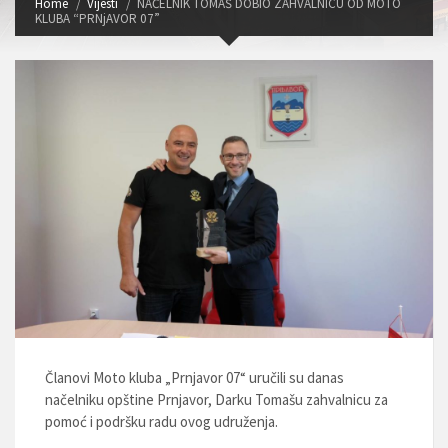
Home
Vijesti
NAČELNIK TOMAŠ DOBIO ZAHVALNICU OD MOTO
KLUBA “PRNjAVOR 07”
Članovi Moto kluba „Prnjavor 07“ uručili su danas
načelniku opštine Prnjavor, Darku Tomašu zahvalnicu za
pomoć i podršku radu ovog udruženja.