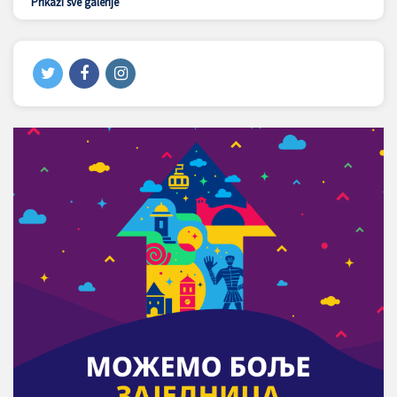
Prikaži sve galerije