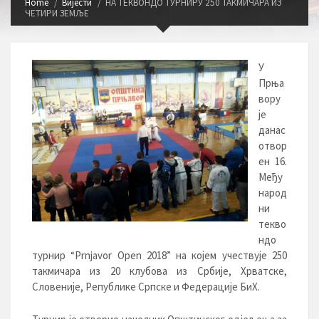
Home
Вијести
НА ТЕКВОНДО ТУРНИРУ 250 ТАКМИЧАРА ИЗ
ЧЕТИРИ ЗЕМЉЕ
У
Прња
вору
је
данас
отвор
ен 16.
Међу
народ
ни
текво
ндо
турнир “Prnjavor Open 2018” на којем учествује 250
такмичара из 20 клубова из Србије, Хрватске,
Словеније, Републике Српске и Федерације БиХ.