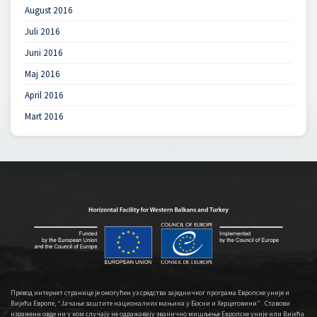
August 2016
Juli 2016
Juni 2016
Maj 2016
April 2016
Mart 2016
Превод интернет странице је омогућен уз средства заједничког програма Европске уније и
Вијећа Европе, “Јачање заштите националних мањина у Босни и Херцеговини” . Ставови
изражени овде ни у ком случају не одражавају званично мишљење Европске уније или Вијећа