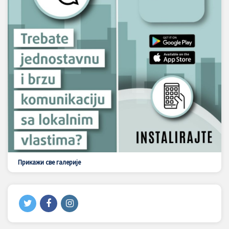
Прикажи све галерије