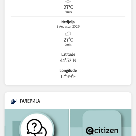
27°C
2m/s
Nedjelja
9 Augusta, 2026
27°C
6m/s
Latitude
44°52'N
Longitude
17°39'E
ГАЛЕРИЈА