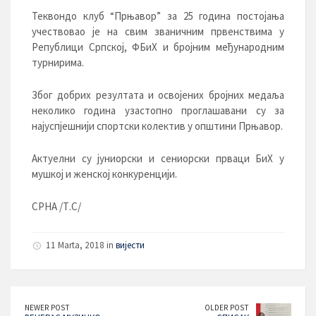
Теквондо клуб “Прњавор” за 25 година постојања
учествовао је на свим званичним првенствима у
Републици Српској, ФБиХ и бројним међународним
турнирима.
Због добрих резултата и освојених бројних медаља
неколико година узастопно проглашавани су за
најуспјешнији спортски колектив у општини Прњавор.
Актуелни су јуниорски и сениорски прваци БиХ у
мушкој и женској конкуренцији.
СРНА /Т.С/
11 Marta, 2018 in
вијести
NEWER POST
OLDER POST