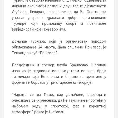
Турнир је отворио начелник Општинског одјељења за
локални економски развој и друштвене дјелатности
Љубиша Шикарац, који је рекао да ће Општинска
управа увијек подржавати добро организоване
турнире који промовишу спорт и позитивне
вриједности које Прњавор има.
Домаћин турнира, који је организован поводом
обиљежавања 24. марта, Дана општине Прњавор, је
Теквондо клуб “Прњавор”.
Предсједник и тренер клуба Бранислав Његован
изразио је задовољство присуством великог броја
такмичара који ће показати борилачке вјештине у
формама и борбама у три старосне категорије.
“Надамо се да ћемо, као домаћини, оправдати
очекивања свих учесника, да ће такмичење протећи у
најбољем реду, у спортској, фер и коректној
атмосфери”, рекао је Његован.