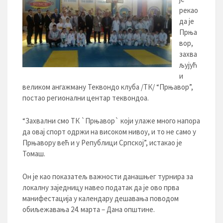
рекао
да је
Прња
вор,
захва
љујућ
и
великом ангажману Теквондо клуба /ТК/ “Прњавор”,
постао регионални центар теквондоа.
“Захвални смо ТК `Прњавор` који улаже много напора
да овај спорт одржи на високом нивоу, и то не само у
Прњавору већ и у Републици Српској”, истакао је
Томаш.
Он је као показатељ важности данашњег турнира за
локалну заједницу навео податак да је ово прва
манифестација у календару дешавања поводом
обиљежавања 24. марта – Дана општине.