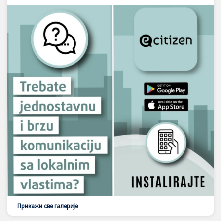
Прикажи све галерије