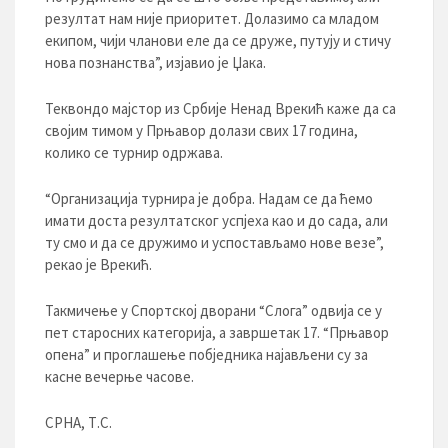
резултат нам није приоритет. Долазимо са младом
екипом, чији чланови еле да се друже, путују и стичу
нова познанства”, изјавио је Џака.
Теквондо мајстор из Србије Ненад Врекић каже да са
својим тимом у Прњавор долази свих 17 година,
колико се турнир одржава.
“Организација турнира је добра. Надам се да ћемо
имати доста резултатског успјеха као и до сада, али
ту смо и да се дружимо и успостављамо нове везе”,
рекао је Врекић.
Такмичење у Спортској дворани “Слога” одвија се у
пет старосних категорија, а завршетак 17. “Прњавор
опена” и проглашење побједника најављени су за
касне вечерње часове.
СРНА, Т.С.