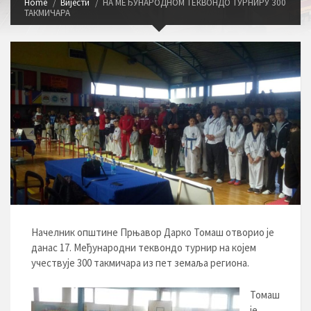
Home
Вијести
НА МЕЂУНАРОДНОМ ТЕКВОНДО ТУРНИРУ 300
ТАКМИЧАРА
Начелник општине Прњавор Дарко Томаш отворио је
данас 17. Међународни теквондо турнир на којем
учествује 300 такмичара из пет земаља региона.
Томаш
је