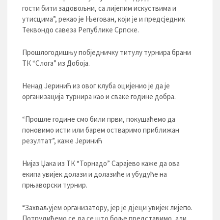
гости бити задовољни, са лијепим искуствима и
утисцима”, рекао је Његован, који је и предсједник
Теквондо савеза Републике Српске.
Прошлогодишњу побједничку титулу турнира брани
ТК “Слога” из Добоја.
Ненад Јеринић из овог клуба оцијенио је да је
организација турнира као и сваке године добра.
“Прошле године смо били први, покушаћемо да
поновимо исти или барем остваримо приближан
резултат”, каже Јеринић
Нијаз Џака из ТК “Торнадо” Сарајево каже да ова
екипа увијек долази и долазиће и убудуће на
прњаворски турнир.
“Захваљујем организатору, јер је дјеци увијек лијепо.
Потрудићемо се да се што боље представимо, али