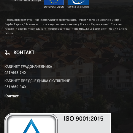
Превод интернет странице је омогућен уз средства заједничког програма Европске уније и
Вијећа Европе, “Јачање заштите националних мањина у Босни и Херцеговини” . Ставови
изражени овде ни у ком случају не одражавају званично мишљење Европске уније или Вијећа
Европе.
КОНТАКТ
КАБИНЕТ ГРАДОНАЧЕЛНИКА
051/663-740
КАБИНЕТ ПРЕДСЈЕДНИКА СКУПШТИНЕ
051/660-340
Контакт