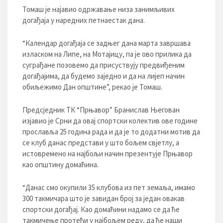
Томаш је најавио одржавање низа занимљивих
догађаја у наредних петнаестак дана.
“Календар догађаја се задњег дана марта завршава
изласком на Липе, на Мотајицу, па је ово прилика да
суграђане позовемо да присуствују предвиђеним
догађајима, да будемо заједно и да на лијеп начин
обиљежимо Дан општине”, рекао је Томаш.
Предсједник ТК “Прњавор” Бранислав Његован
изјавио је Срни да овај спортски колектив ове године
прославља 25 година рада и да је то додатни мотив да
се клуб данас представи у што бољем свјетлу, а
истовремено на најбољи начин презентује Прњавор
као општину домаћина.
“Данас смо окупили 35 клубова из пет земаља, имамо
300 такмичара што је завидан број за један овакав
спортски догађај. Као домаћини надамо се да ће
такмичење протећи у најбољем реду, да ће наши