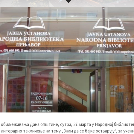
 обиљежавања Дана општине, сутра, 27. марта у Народној библиоте
литерарно такмичење на тему „Знам да се бајке остварују“, за учен