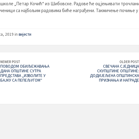
школе „Петар Кочић“ из Шибовскe. Радове ће оцјењивати трочлан
ученици са најбољим радовима биће награђени. Такмичење почиње у 
ta, 2019 in
вијести
NEWER POST
OLDER POST
ПОВОДОМ ОБИЉЕЖАВАЊА
СВЕЧАНА СЈЕДНИЦА
ДАНА ОПШТИНЕ СУТРА
СКУПШТИНЕ ОПШТИНЕ:
ПРЕДСТАВА „ИЗВОЛИТЕ У
ДОДИЈЕЉЕНА ОПШТИНСКА
БАЈКУ СА ПЕПЕЉУГОМ“
ПРИЗНАЊА И НАГРАДЕ