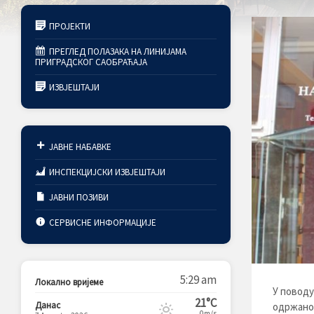
ПРОЈЕКТИ
ПРЕГЛЕД ПОЛАЗАКА НА ЛИНИЈАМА
ПРИГРАДСКОГ САОБРАЋАЈА
ИЗВЈЕШТАЈИ
ЈАВНЕ НАБАВКЕ
ИНСПЕКЦИЈСКИ ИЗВЈЕШТАЈИ
ЈАВНИ ПОЗИВИ
СЕРВИСНЕ ИНФОРМАЦИЈЕ
5:29 am
Локално вријеме
У поводу
21°C
Данас
одржано 
0m/s